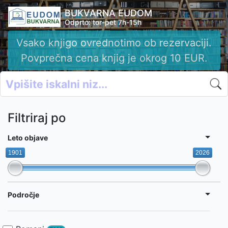
BUKVARNA EUDOM
Odprto: tor-pet 7h-15h
Vsako knjigo ovrednotimo ob rezervaciji.
Povprečna cena knjig je okrog 10 EUR.
Filtriraj po
Leto objave
1901
2026
Področje