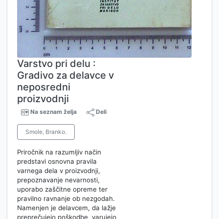
Varstvo pri delu :
Gradivo za delavce v
neposredni
proizvodnji
Na seznam želja
Deli
Smole, Branko.
Priročnik na razumljiv način
predstavi osnovna pravila
varnega dela v proizvodnji,
prepoznavanje nevarnosti,
uporabo zaščitne opreme ter
pravilno ravnanje ob nezgodah.
Namenjen je delavcem, da lažje
preprečujejo poškodbe, varujejo