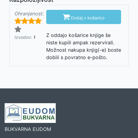
Ohranjenost:

Dodaj v košarico
Z oddajo košarice knjige še
Izvodov:
1
niste kupili ampak rezervirali.
Možnost nakupa knjig(-e) boste
dobili s povratno e-pošto.
BUKVARNA EUDOM