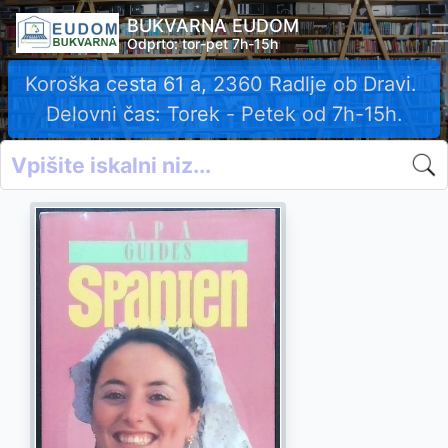
BUKVARNA EUDOM
Odprto: tor-pet 7h-15h
Koroška cesta 61 a, 2360 Radlje ob Dravi.
Delovni čas: Torek - Petek od 7h-15h.