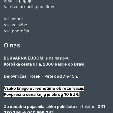
Splošni pogoji
Varstvo osebnih podatkov
Vsi avtorji
Vse založbe
Vsa področja
O nas
BUKVARNA EUDOM
je na naslovu:
Koroška cesta 61 a, 2360 Radlje ob Dravi.
Delovni čas: Torek - Petek od 7h-15h.
Vsako knjigo ovrednotimo ob rezervaciji.
Povprečna cena knjig je okrog 10 EUR.
Za dodatna pojasnila lahko pokličete
na telefon:
041
230 246 ali 040 599 342