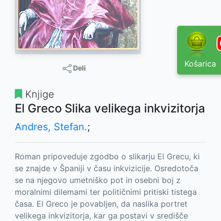
Košarica
Deli
Knjige
El Greco Slika velikega inkvizitorja
Andres, Stefan.
;
Roman pripoveduje zgodbo o slikarju El Grecu, ki
se znajde v Španiji v času inkvizicije. Osredotoča
se na njegovo umetniško pot in osebni boj z
moralnimi dilemami ter političnimi pritiski tistega
časa. El Greco je povabljen, da naslika portret
velikega inkvizitorja, kar ga postavi v središče