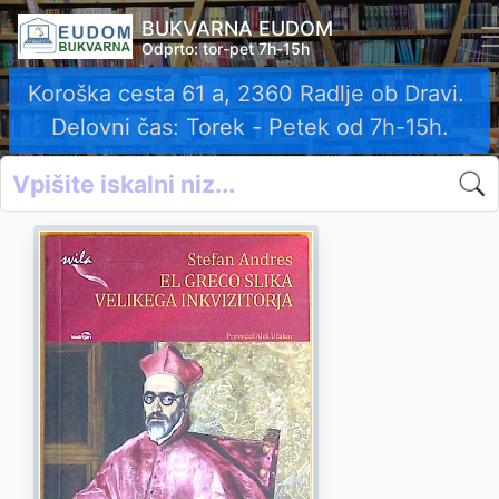
BUKVARNA EUDOM
Odprto: tor-pet 7h-15h
Koroška cesta 61 a, 2360 Radlje ob Dravi.
Delovni čas: Torek - Petek od 7h-15h.