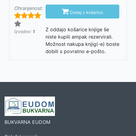
Ohranjenost:

Dodaj v košarico
Z oddajo košarice knjige še
Izvodov:
1
niste kupili ampak rezervirali.
Možnost nakupa knjig(-e) boste
dobili s povratno e-pošto.
BUKVARNA EUDOM