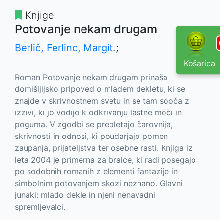
Knjige
Potovanje nekam drugam
Berlič, Ferlinc, Margit.
;
Košarica
Roman Potovanje nekam drugam prinaša
domišljijsko pripoved o mladem dekletu, ki se
znajde v skrivnostnem svetu in se tam sooča z
izzivi, ki jo vodijo k odkrivanju lastne moči in
poguma. V zgodbi se prepletajo čarovnija,
skrivnosti in odnosi, ki poudarjajo pomen
zaupanja, prijateljstva ter osebne rasti. Knjiga iz
leta 2004 je primerna za bralce, ki radi posegajo
po sodobnih romanih z elementi fantazije in
simbolnim potovanjem skozi neznano. Glavni
junaki: mlado dekle in njeni nenavadni
spremljevalci.