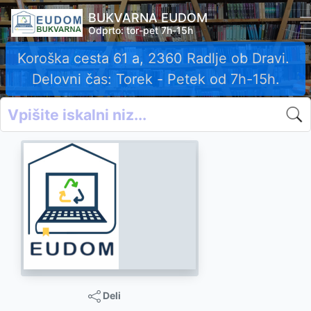
BUKVARNA EUDOM
Odprto: tor-pet 7h-15h
Koroška cesta 61 a, 2360 Radlje ob Dravi.
Delovni čas: Torek - Petek od 7h-15h.
Deli