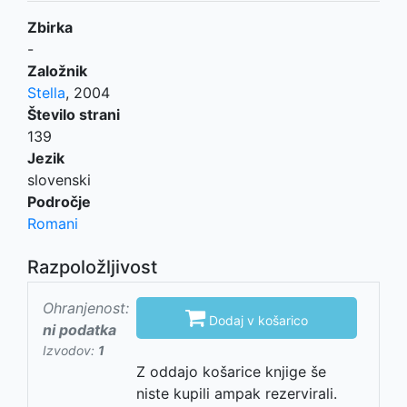
Zbirka
-
Založnik
Stella
,
2004
Število strani
139
Jezik
slovenski
Področje
Romani
Razpoložljivost
Ohranjenost:

Dodaj v košarico
ni podatka
Izvodov:
1
Z oddajo košarice knjige še
niste kupili ampak rezervirali.