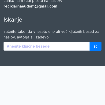
Lahko nam tudi pišete na naslov:
reciklarnaeudom@gmail.com
Iskanje
začnite tako, da vnesete eno ali več ključnih besed za
naslov, avtorja ali zadevo
Išči