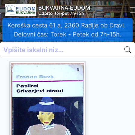
BUKVARNA EUDOM
Odprto: tor-pet 7h-15h
Koroška cesta 61 a, 2360 Radlje ob Dravi.
Delovni čas: Torek - Petek od 7h-15h.