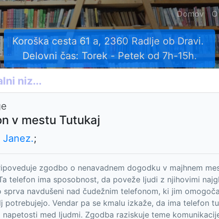
Domov
O
Koroška cesta 61 a, 2360 Radlje ob Dravi.
Delovni čas: Torek - Petek od 7h-15h.
ge
on v mestu Tutukaj
, Janez.
;
pripoveduje zgodbo o nenavadnem dogodku v majhnem mestu
Ta telefon ima sposobnost, da poveže ljudi z njihovimi najglo
 sprva navdušeni nad čudežnim telefonom, ki jim omogoča, d
lj potrebujejo. Vendar pa se kmalu izkaže, da ima telefon tud
 napetosti med ljudmi. Zgodba raziskuje teme komunikacije, 