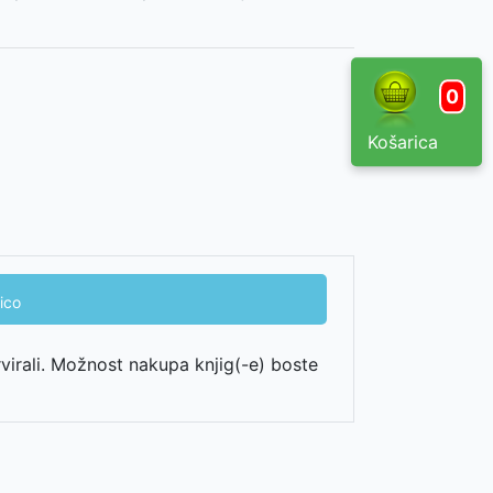
0
Košarica
ico
rvirali. Možnost nakupa knjig(-e) boste