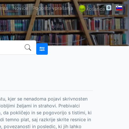
 nas
Novice
Pogosta vprašanja
0
Košarica
, kjer se nenadoma pojavi skrivnosten
bljimi željami in strahovi. Prebivalci
a pokličejo in se pogovorijo s tistimi, ki
i temno plat, saj razkrije skrite resnice in
povezanosti in posledic, ki jih lahko