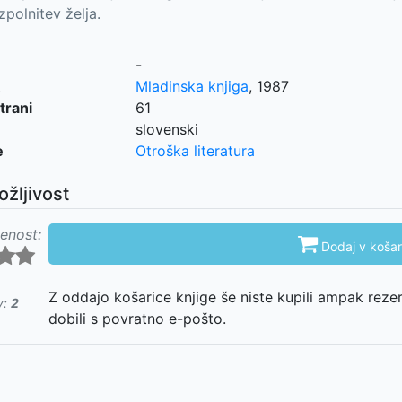
zpolnitev želja.
-
Mladinska knjiga
,
1987
trani
61
slovenski
e
Otroška literatura
ožljivost
enost:

Dodaj v košar
Z oddajo košarice knjige še niste kupili ampak reze
v:
2
dobili s povratno e-pošto.