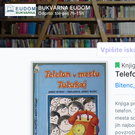
BUKVARNA EUDOM
Odprto: tor-pet 7h-15h
Knji
Telef
Bitenc
Knjiga 
telefon. 
mesta so
jih najbo
povzroči