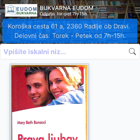
BUKVARNA EUDOM
Odprto: tor-pet 7h-15h
Koroška cesta 61 a, 2360 Radlje ob Dravi.
Delovni čas: Torek - Petek od 7h-15h.