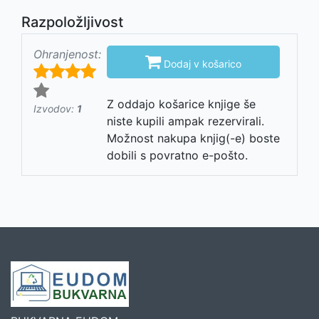
Razpoložljivost
Ohranjenost:

Dodaj v košarico
Z oddajo košarice knjige še
Izvodov:
1
niste kupili ampak rezervirali.
Možnost nakupa knjig(-e) boste
dobili s povratno e-pošto.