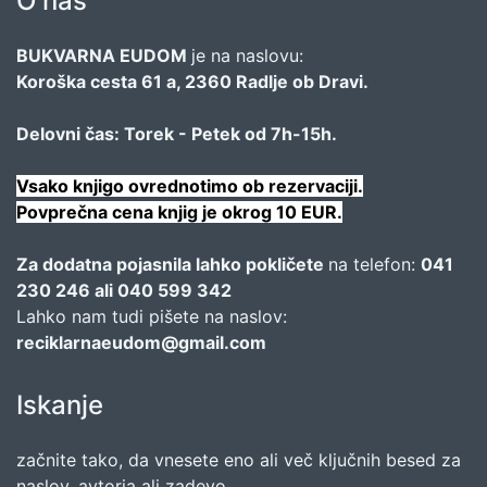
O nas
BUKVARNA EUDOM
je na naslovu:
Koroška cesta 61 a, 2360 Radlje ob Dravi.
Delovni čas: Torek - Petek od 7h-15h.
Vsako knjigo ovrednotimo ob rezervaciji.
Povprečna cena knjig je okrog 10 EUR.
Za dodatna pojasnila lahko pokličete
na telefon:
041
230 246 ali 040 599 342
Lahko nam tudi pišete na naslov:
reciklarnaeudom@gmail.com
Iskanje
začnite tako, da vnesete eno ali več ključnih besed za
naslov, avtorja ali zadevo