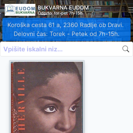
BUKVARNA EUDOM
Odprto: tor-pet 7h-15h
Koroška cesta 61 a, 2360 Radlje ob Dravi.
Delovni čas: Torek - Petek od 7h-15h.