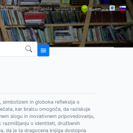
 nas
Novice
Pogosta vprašanja
0
Košarica
, simbolizem in globoka refleksija o
 srečata, kar bralcu omogoča, da raziskuje
enem slogu in inovativnem pripovedovanju,
 razmišljanju o identiteti, družbenih
la, da je ta dragocena knjiga dostopna