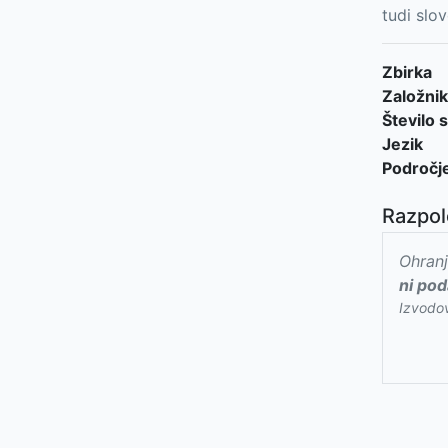
tudi slo
Zbirka
Založnik
Število s
Jezik
Področj
Razpol
Ohranj
ni pod
Izvodo