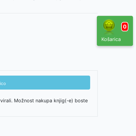
0
Košarica
ico
rvirali. Možnost nakupa knjig(-e) boste