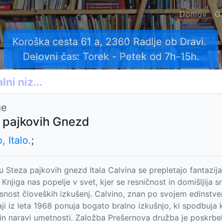
Domov
O
Koroška cesta 61 a, 2360 Radlje ob Dravi.
Delovni čas: Torek - Petek od 7h-15h.
ge
 pajkovih Gnezd
, Italo.
;
 Steza pajkovih gnezd Itala Calvina se prepletajo fantazija
. Knjiga nas popelje v svet, kjer se resničnost in domišljija
nost človeških izkušenj. Calvino, znan po svojem edinstv
aji iz leta 1968 ponuja bogato bralno izkušnjo, ki spodbuja k
in naravi umetnosti. Založba Prešernova družba je poskrbe