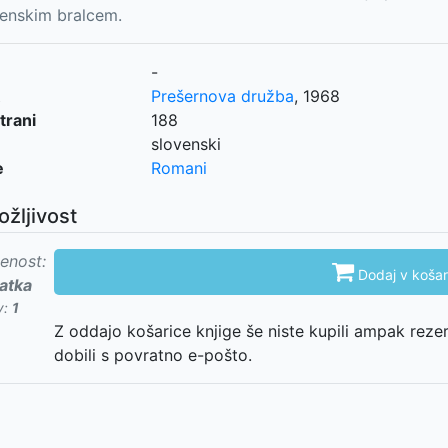
venskim bralcem.
-
Prešernova družba
,
1968
trani
188
slovenski
e
Romani
ožljivost
enost:

Dodaj v košar
atka
v:
1
Z oddajo košarice knjige še niste kupili ampak reze
dobili s povratno e-pošto.