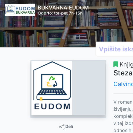
BUKVARNA EUDOM
Odprto: tor-pet 7h-15h
Knji
Steza
Calvino
V romanu
življenju
kompleks
v tej izd
Deli
odnosih 