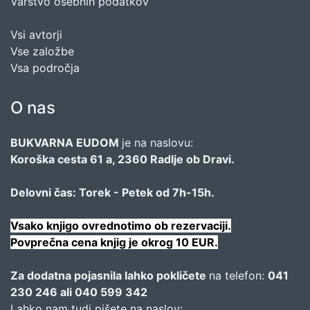
Varstvo osebnih podatkov
Vsi avtorji
Vse založbe
Vsa področja
O nas
BUKVARNA EUDOM
je na naslovu:
Koroška cesta 61 a, 2360 Radlje ob Dravi.
Delovni čas: Torek - Petek od 7h-15h.
Vsako knjigo ovrednotimo ob rezervaciji.
Povprečna cena knjig je okrog 10 EUR.
Za dodatna pojasnila lahko pokličete
na telefon:
041
230 246 ali 040 599 342
Lahko nam tudi pišete na naslov: