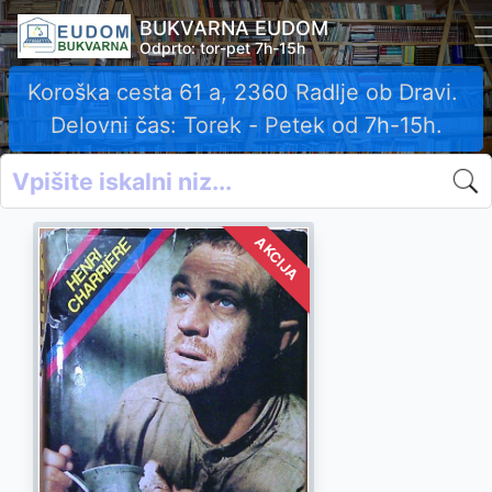
BUKVARNA EUDOM
Odprto: tor-pet 7h-15h
Koroška cesta 61 a, 2360 Radlje ob Dravi.
Delovni čas: Torek - Petek od 7h-15h.
AKCIJA