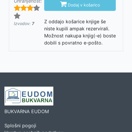
Ohranjenost:

Dodaj v košarico
Z oddajo košarice knjige še
Izvodov:
7
niste kupili ampak rezervirali.
Možnost nakupa knjig(-e) boste
dobili s povratno e-pošto.
BUKVARNA EUDOM
Splošni pogoji