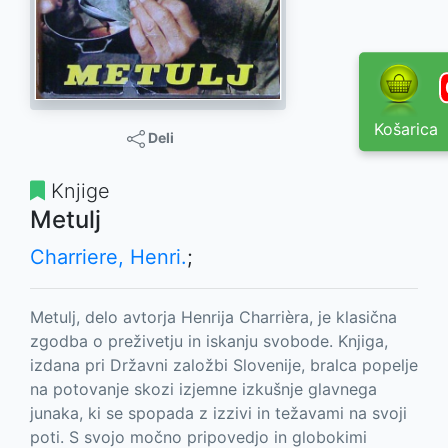
Košarica
Deli
Knjige
Metulj
Charriere, Henri.
;
Metulj, delo avtorja Henrija Charrièra, je klasična
zgodba o preživetju in iskanju svobode. Knjiga,
izdana pri Državni založbi Slovenije, bralca popelje
na potovanje skozi izjemne izkušnje glavnega
junaka, ki se spopada z izzivi in težavami na svoji
poti. S svojo močno pripovedjo in globokimi