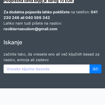
Povprečna cena knjig je okrog 10 EUR.
Za dodatna pojasnila lahko pokličete
na telefon:
041
230 246 ali 040 599 342
Lahko nam tudi pišete na naslov:
reciklarnaeudom@gmail.com
Iskanje
začnite tako, da vnesete eno ali več ključnih besed za
naslov, avtorja ali zadevo
Išči