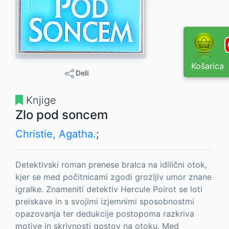
Košarica
Deli
Knjige
Zlo pod soncem
Christie, Agatha.
;
Detektivski roman prenese bralca na idilični otok,
kjer se med počitnicami zgodi grozljiv umor znane
igralke. Znameniti detektiv Hercule Poirot se loti
preiskave in s svojimi izjemnimi sposobnostmi
opazovanja ter dedukcije postopoma razkriva
motive in skrivnosti gostov na otoku. Med