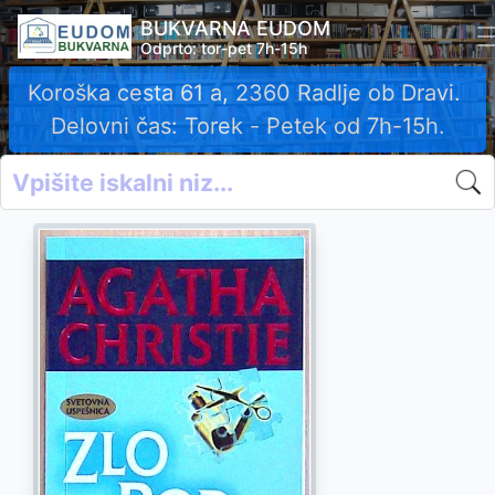
BUKVARNA EUDOM
Odprto: tor-pet 7h-15h
Koroška cesta 61 a, 2360 Radlje ob Dravi.
Delovni čas: Torek - Petek od 7h-15h.