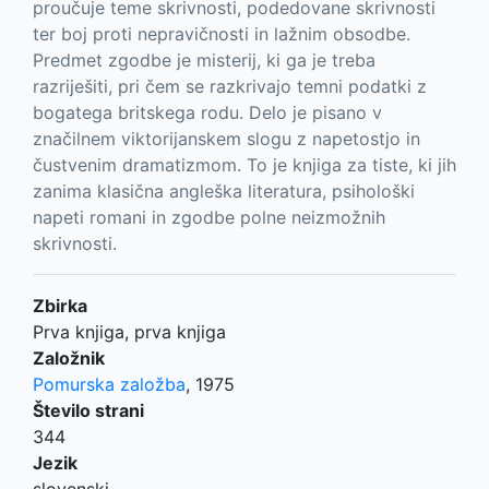
proučuje teme skrivnosti, podedovane skrivnosti
ter boj proti nepravičnosti in lažnim obsodbe.
Predmet zgodbe je misterij, ki ga je treba
razriješiti, pri čem se razkrivajo temni podatki z
bogatega britskega rodu. Delo je pisano v
značilnem viktorijanskem slogu z napetostjo in
čustvenim dramatizmom. To je knjiga za tiste, ki jih
zanima klasična angleška literatura, psihološki
napeti romani in zgodbe polne neizmožnih
skrivnosti.
Zbirka
Prva knjiga, prva knjiga
Založnik
Pomurska založba
,
1975
Število strani
344
Jezik