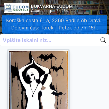
BUKVARNA EUDOM
Odprto: tor-pet 7h-15h
Koroška cesta 61 a, 2360 Radlje ob Dravi.
Delovni čas: Torek - Petek od 7h-15h.