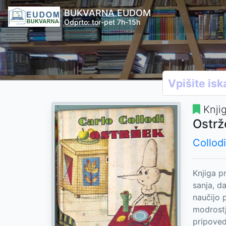
BUKVARNA EUDOM
Odprto: tor-pet 7h-15h
Knji
Ostrž
Collodi
Knjiga p
sanja, da
naučijo 
modrostj
pripoved