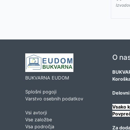
Izvodo
O na
BUKVA
BUKVARNA EUDOM
Koroška
Splošni pogoji
Delovni
Varstvo osebnih podatkov
Vsako k
Vsi avtorji
Povpreč
Vse založbe
Vsa področja
Za doda