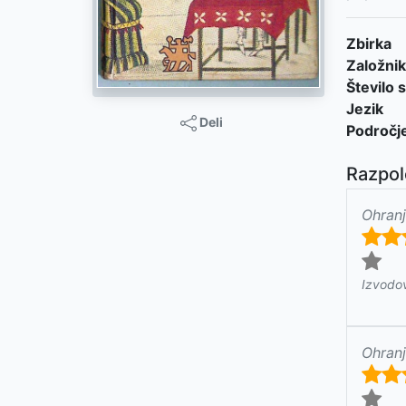
Zbirka
Založnik
Število s
Jezik
Deli
Področj
Razpol
Ohranj
Izvodo
Ohranj