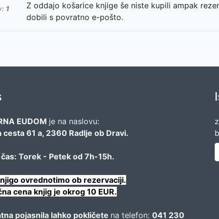
Z oddajo košarice knjige še niste kupili ampak reze
v:
1
dobili s povratno e-pošto.
s
RNA EUDOM
je na naslovu:
z
 cesta 61 a, 2360 Radlje ob Dravi.
b
 čas: Torek - Petek od 7h-15h.
njigo ovrednotimo ob rezervaciji.
na cena knjig je okrog 10 EUR.
tna pojasnila lahko pokličete
na telefon:
041 230