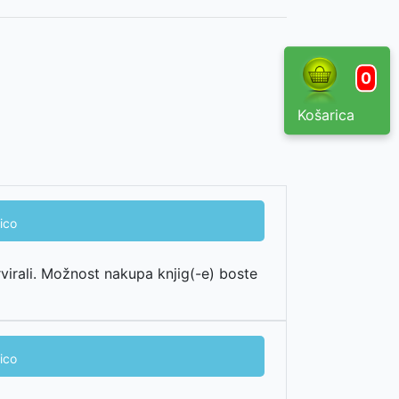
0
Košarica
ico
rvirali. Možnost nakupa knjig(-e) boste
ico