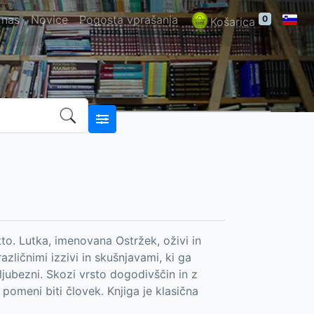
 nas
Novice
Pogosta vprašanja
0
Košarica
tto. Lutka, imenovana Ostržek, oživi in
azličnimi izzivi in skušnjavami, ki ga
ljubezni. Skozi vrsto dogodivščin in z
pomeni biti človek. Knjiga je klasična