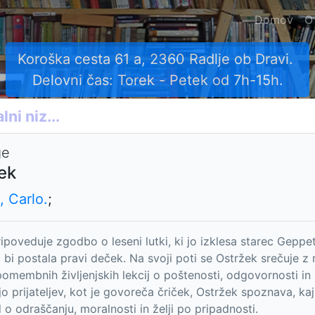
Domov
O
Koroška cesta 61 a, 2360 Radlje ob Dravi.
Delovni čas: Torek - Petek od 7h-15h.
ge
ek
, Carlo.
;
ripoveduje zgodbo o leseni lutki, ki jo izklesa starec Geppe
 bi postala pravi deček. Na svoji poti se Ostržek srečuje z r
pomembnih življenjskih lekcij o poštenosti, odgovornosti in 
o prijateljev, kot je govoreča čriček, Ostržek spoznava, kaj 
 o odraščanju, moralnosti in želji po pripadnosti.