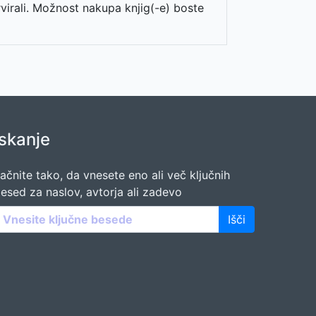
rvirali. Možnost nakupa knjig(-e) boste
Iskanje
ačnite tako, da vnesete eno ali več ključnih
esed za naslov, avtorja ali zadevo
Išči