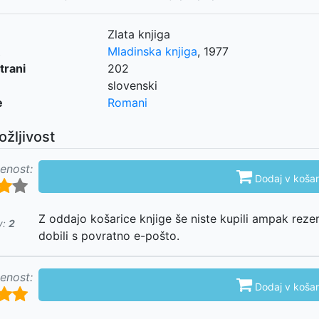
Zlata knjiga
Mladinska knjiga
,
1977
trani
202
slovenski
e
Romani
ožljivost
enost:

Dodaj v košar
Z oddajo košarice knjige še niste kupili ampak reze
v:
2
dobili s povratno e-pošto.
enost:

Dodaj v košar