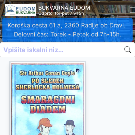
BUKVARNA EUDOM
Odprto: tor-pet 7h-15h
Koroška cesta 61 a, 2360 Radlje ob Dravi.
Delovni čas: Torek - Petek od 7h-15h.