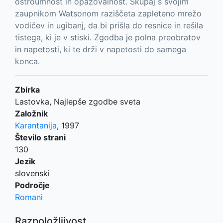
ostroumnost in opazovalnost. Skupaj s svojim
zaupnikom Watsonom raziščeta zapleteno mrežo
vodičev in ugibanj, da bi prišla do resnice in rešila
tistega, ki je v stiski. Zgodba je polna preobratov
in napetosti, ki te drži v napetosti do samega
konca.
Zbirka
Lastovka, Najlepše zgodbe sveta
Založnik
Karantanija
,
1997
Število strani
130
Jezik
slovenski
Področje
Romani
Razpoložljivost