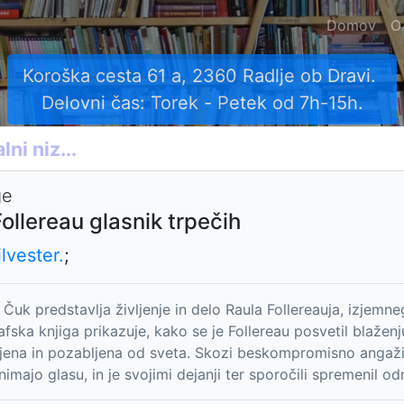
Domov
O
Koroška cesta 61 a, 2360 Radlje ob Dravi.
Delovni čas: Torek - Petek od 7h-15h.
ge
Follereau glasnik trpečih
lvester.
;
r Čuk predstavlja življenje in delo Raula Follereauja, izjemn
fska knjiga prikazuje, kako se je Follereau posvetil blaženju 
ena in pozabljena od sveta. Skozi beskompromisno angažira
i nimajo glasu, in je svojimi dejanji ter sporočili spremenil o