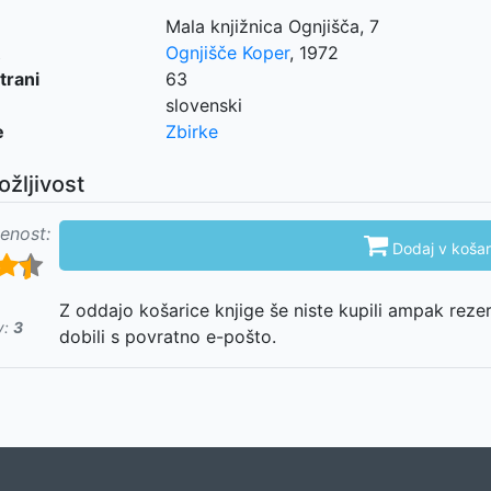
Mala knjižnica Ognjišča, 7
Ognjišče Koper
,
1972
trani
63
slovenski
e
Zbirke
ožljivost
enost:

Dodaj v košar
Z oddajo košarice knjige še niste kupili ampak reze
v:
3
dobili s povratno e-pošto.