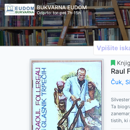
BUKVARNA EUDOM
Odprto: tor-pet 7h-15h
Knji
Raul 
Čuk, Si
Silveste
Ta biogra
zanemarj
tistih, k