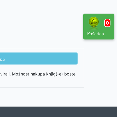
0
Košarica
ico
rvirali. Možnost nakupa knjig(-e) boste