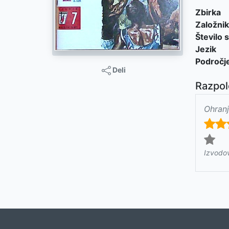
Zbirka
Založnik
Število s
Jezik
Področj
Deli
Razpol
Ohranj
Izvodo