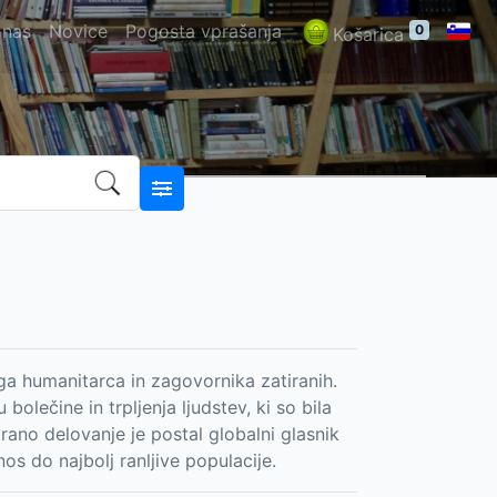
 nas
Novice
Pogosta vprašanja
0
Košarica
ega humanitarca in zagovornika zatiranih.
bolečine in trpljenja ljudstev, ki so bila
no delovanje je postal globalni glasnik
dnos do najbolj ranljive populacije.