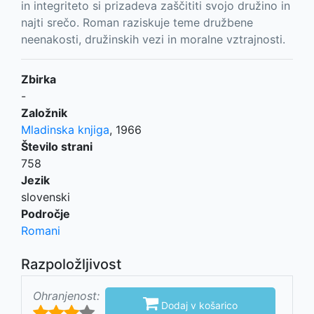
in integriteto si prizadeva zaščititi svojo družino in
najti srečo. Roman raziskuje teme družbene
neenakosti, družinskih vezi in moralne vztrajnosti.
Zbirka
-
Založnik
Mladinska knjiga
,
1966
Število strani
758
Jezik
slovenski
Področje
Romani
Razpoložljivost
Ohranjenost:

Dodaj v košarico