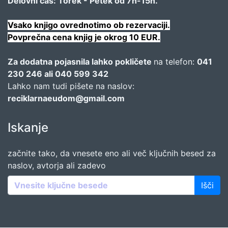
Delovni čas: Torek - Petek od 7h-15h.
Vsako knjigo ovrednotimo ob rezervaciji.
Povprečna cena knjig je okrog 10 EUR.
Za dodatna pojasnila lahko pokličete
na telefon:
041
230 246 ali 040 599 342
Lahko nam tudi pišete na naslov:
reciklarnaeudom@gmail.com
Iskanje
začnite tako, da vnesete eno ali več ključnih besed za
naslov, avtorja ali zadevo
Išči