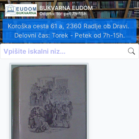
BUKVARNA EUDOM
Odprto: tor-pet 7h-15h
Koroška cesta 61 a, 2360 Radlje ob Dravi.
Delovni čas: Torek - Petek od 7h-15h.