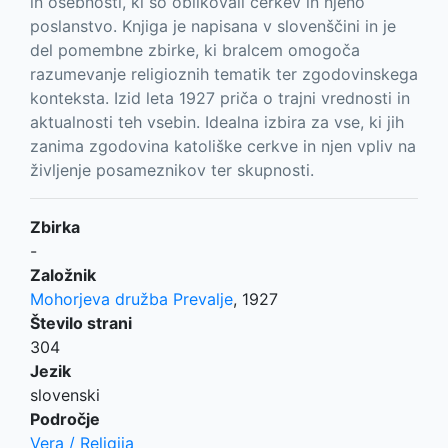
in osebnosti, ki so oblikovali cerkev in njeno
poslanstvo. Knjiga je napisana v slovenščini in je
del pomembne zbirke, ki bralcem omogoča
razumevanje religioznih tematik ter zgodovinskega
konteksta. Izid leta 1927 priča o trajni vrednosti in
aktualnosti teh vsebin. Idealna izbira za vse, ki jih
zanima zgodovina katoliške cerkve in njen vpliv na
življenje posameznikov ter skupnosti.
Zbirka
-
Založnik
Mohorjeva družba Prevalje
,
1927
Število strani
304
Jezik
slovenski
Področje
Vera / Religija