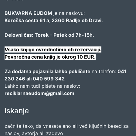
BUKVARNA EUDOM
je na naslovu:
Koroška cesta 61 a, 2360 Radlje ob Dravi.
Delovni čas: Torek - Petek od 7h-15h.
Vsako knjigo ovrednotimo ob rezervaciji.
Povprečna cena knjig je okrog 10 EUR.
Za dodatna pojasnila lahko pokličete
na telefon:
041
230 246 ali 040 599 342
Lahko nam tudi pišete na naslov:
reciklarnaeudom@gmail.com
Iskanje
začnite tako, da vnesete eno ali več ključnih besed za
naslov, avtorja ali zadevo