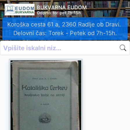
BUKVARNA EUDOM
Odprto: tor-pet 7h-15h
Koroška cesta 61 a, 2360 Radlje ob Dravi.
Delovni čas: Torek - Petek od 7h-15h.