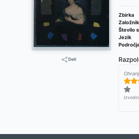
Zbirka
Založnik
Število s
Jezik
Področj
Razpol
Deli
Ohranj
Izvodo