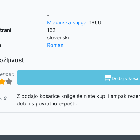
-
Mladinska knjiga
,
1966
trani
162
slovenski
e
Romani
ožljivost
enost:

Dodaj v košar
Z oddajo košarice knjige še niste kupili ampak reze
v:
2
dobili s povratno e-pošto.