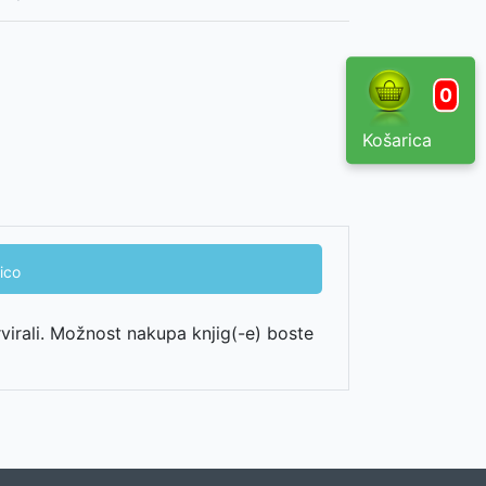
0
Košarica
ico
rvirali. Možnost nakupa knjig(-e) boste