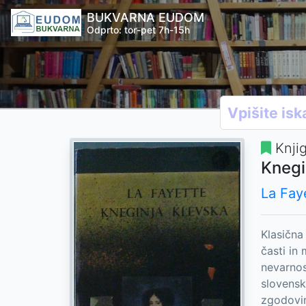
BUKVARNA EUDOM
Odprto: tor-pet 7h-15h
Knji
Knegi
La Fay
Klasična 
časti in
nevarnos
slovenski
zgodovin