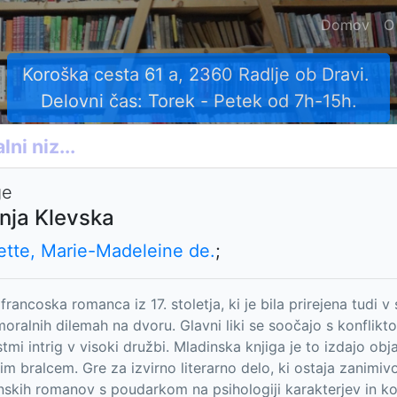
Domov
O
Koroška cesta 61 a, 2360 Radlje ob Dravi.
Delovni čas: Torek - Petek od 7h-15h.
ge
nja Klevska
ette, Marie-Madeleine de.
;
francoska romanca iz 17. stoletja, ki je bila prirejena tudi 
 moralnih dilemah na dvoru. Glavni liki se soočajo s konflikt
tmi intrig v visoki družbi. Mladinska knjiga je to izdajo obj
m bralcem. Gre za izvirno literarno delo, ki ostaja zanimivo z
skih romanov s poudarkom na psihologiji karakterjev in 