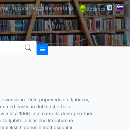
 nas
Novice
Pogosta vprašanja
0
Košarica
v slovenščino. Delo pripoveduje o ljubezni,
om med čustvi in dolžnostjo ter z
avila leta 1966 in jo naredila dostopno tudi
a ljubitelje klasične literature in
kompleksnih odnosih med osebami.