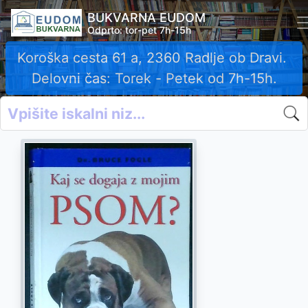
BUKVARNA EUDOM
Odprto: tor-pet 7h-15h
Koroška cesta 61 a, 2360 Radlje ob Dravi.
Delovni čas: Torek - Petek od 7h-15h.