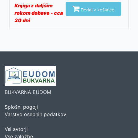
Knjiga z daljšim

Dodaj v košarico
rokom dobave - cca
30 dni
BUKVARNA EUDOM
Splošni pogoji
Varstvo osebnih podatkov
Vsi avtorji
Vse založbe