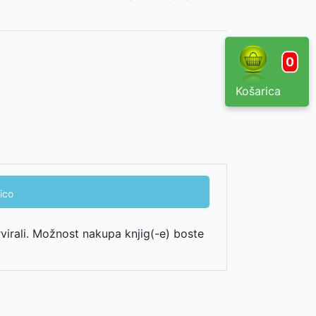
0
Košarica
ico
rvirali. Možnost nakupa knjig(-e) boste