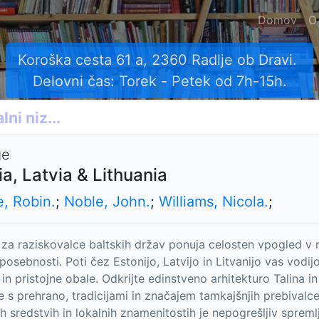
Domov
O
Koroška cesta 61 a, 2360 Radlje ob Dravi.
Delovni čas: Torek - Petek od 7h-15h.
ge
ia, Latvia & Lithuania
e, Robin.
;
Noble, John.
;
Williams, Nicola.
;
 za raziskovalce baltskih držav ponuja celosten vpogled v 
posebnosti. Poti čez Estonijo, Latvijo in Litvanijo vas vodi
in pristojne obale. Odkrijte edinstveno arhitekturo Talina in
e s prehrano, tradicijami in značajem tamkajšnjih prebivalce
h sredstvih in lokalnih znamenitostih je nepogrešljiv spre