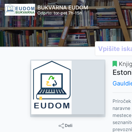
BUKVARNA EUDOM
Odprto: tor-pet 7h-15h
Knji
Eston
Gauldi
Priroček
naravne 
mestece 
seznanit
Deli
prevozni