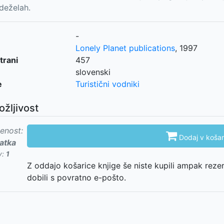
 deželah.
-
Lonely Planet publications
,
1997
trani
457
slovenski
e
Turistični vodniki
ožljivost
enost:

Dodaj v košar
atka
v:
1
Z oddajo košarice knjige še niste kupili ampak reze
dobili s povratno e-pošto.