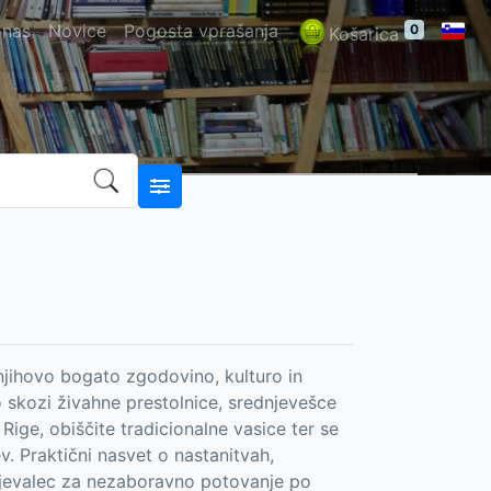
 nas
Novice
Pogosta vprašanja
0
Košarica
njihovo bogato zgodovino, kulturo in
jo skozi živahne prestolnice, srednjevešce
 Rige, obiščite tradicionalne vasice ter se
v. Praktični nasvet o nastanitvah,
mljevalec za nezaboravno potovanje po