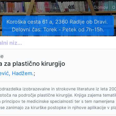
Domov
O
Koroška cesta 61 a, 2360 Radlje ob Dravi.
Delovni čas: Torek - Petek od 7h-15h.
ge
a za plastično kirurgijo
ević, Hadžem.
;
odrazdelka izobrazevalne in strokovne literature iz leta 20
otoča na področje plastične kirurgije. Knjiga zajema temat
 principov te medicinske specialnosti ter s tem namenjen
se zanimajo za kirurške postopke in njihove aplikacije v plas