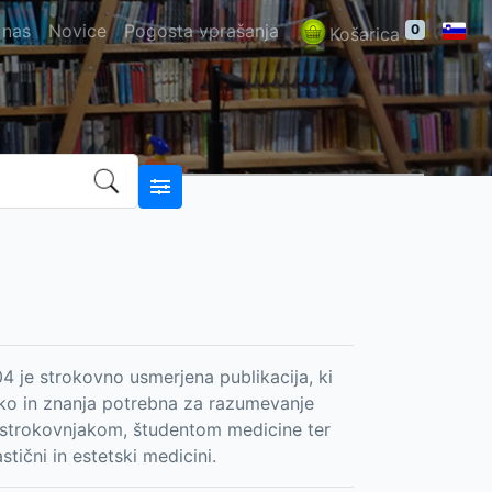
 nas
Novice
Pogosta vprašanja
0
Košarica
04 je strokovno usmerjena publikacija, ki
iko in znanja potrebna za razumevanje
a strokovnjakom, študentom medicine ter
tični in estetski medicini.