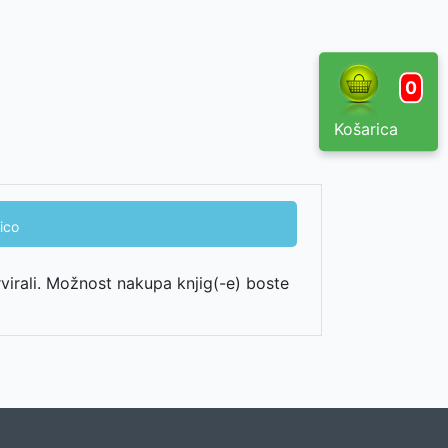
0
Košarica
ico
rvirali. Možnost nakupa knjig(-e) boste