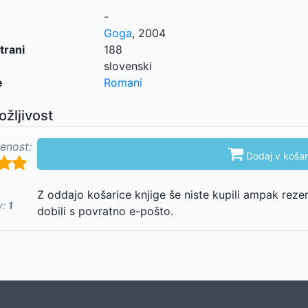
-
Goga
,
2004
trani
188
slovenski
e
Romani
ožljivost
enost:

Dodaj v košar
Z oddajo košarice knjige še niste kupili ampak reze
v:
1
dobili s povratno e-pošto.