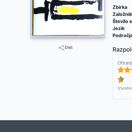
Zbirka
Založnik
Število s
Jezik
Področj
Deli
Razpol
Ohranj
Izvodo