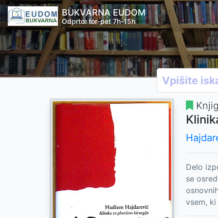
BUKVARNA EUDOM
Odprto: tor-pet 7h-15h
Knji
Klinik
Hajdar
Delo izp
se osred
osnovnih
vsem, ki 