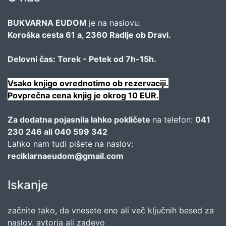
BUKVARNA EUDOM
je na naslovu:
Koroška cesta 61 a, 2360 Radlje ob Dravi.
Delovni čas: Torek - Petek od 7h-15h.
Vsako knjigo ovrednotimo ob rezervaciji.
Povprečna cena knjig je okrog 10 EUR.
Za dodatna pojasnila lahko pokličete
na telefon:
041
230 246 ali 040 599 342
Lahko nam tudi pišete na naslov:
reciklarnaeudom@gmail.com
Iskanje
začnite tako, da vnesete eno ali več ključnih besed za
naslov, avtorja ali zadevo