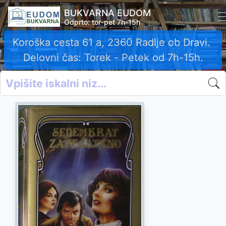
BUKVARNA EUDOM
Odprto: tor-pet 7h-15h
Koroška cesta 61 a, 2360 Radlje ob Dravi.
Delovni čas: Torek - Petek od 7h-15h.