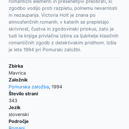
romantični elementi in presenetljivi preobrati, ki
zgodbo vodijo proti razpletu, polnemu nevarnosti
in nezaupanja. Victoria Holt je znana po
atmosferičnih romanih, v katerih se prepletajo
skrivnost, čustva in zgodovinski priokus, zato je
tudi ta knjiga privlačna izbira za ljubitelje klasičnih
romantičnih zgodb z detektivskim pridihom. Izšla
je leta 1994 pri Pomurski založbi.
Zbirka
Mavrica
Založnik
Pomurska založba
,
1994
Število strani
343
Jezik
slovenski
Področje
Romani