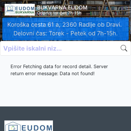
BUKVARNA EUDOM
Odprto: tor-pet 7h-15h
Koroška cesta 61 a, 2360 Radlje ob Dravi.
Delovni čas: Torek - Petek od 7h-15h.
Error Fetching data for record detail. Server
return error message: Data not found!