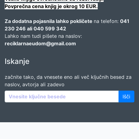
Povprečna cena knjig je okrog 10 EUR.
Za dodatna pojasnila lahko pokličete
na telefon:
041
230 246 ali 040 599 342
Lahko nam tudi pišete na naslov:
reciklarnaeudom@gmail.com
Iskanje
začnite tako, da vnesete eno ali več ključnih besed za
naslov, avtorja ali zadevo
Išči