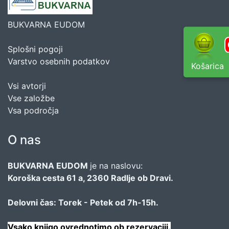
BUKVARNA EUDOM
Splošni pogoji
Varstvo osebnih podatkov
Košarica
Vsi avtorji
Vse založbe
Vsa področja
O nas
BUKVARNA EUDOM
je na naslovu:
Koroška cesta 61 a, 2360 Radlje ob Dravi.
Delovni čas: Torek - Petek od 7h-15h.
Vsako knjigo ovrednotimo ob rezervaciji.