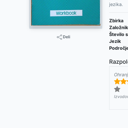
jezika.
Zbirka
Založnik
Število s
Deli
Jezik
Področj
Razpol
Ohranj
Izvodo