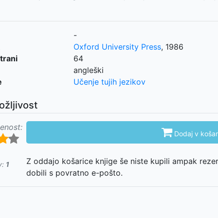
-
Oxford University Press
,
1986
trani
64
angleški
e
Učenje tujih jezikov
ožljivost
enost:

Dodaj v košar
Z oddajo košarice knjige še niste kupili ampak reze
v:
1
dobili s povratno e-pošto.