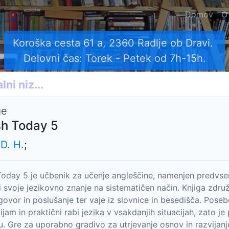
Domov
O
Koroška cesta 61 a, 2360 Radlje ob Dravi.
Delovni čas: Torek - Petek od 7h-15h.
ge
sh Today 5
D. H.
;
Today 5 je učbenik za učenje angleščine, namenjen predvsem
ti svoje jezikovno znanje na sistematičen način. Knjiga zdru
 govor in poslušanje ter vaje iz slovnice in besedišča. Pose
ijam in praktični rabi jezika v vsakdanjih situacijah, zato 
u. Gre za uporabno gradivo za utrjevanje osnov in razvijan