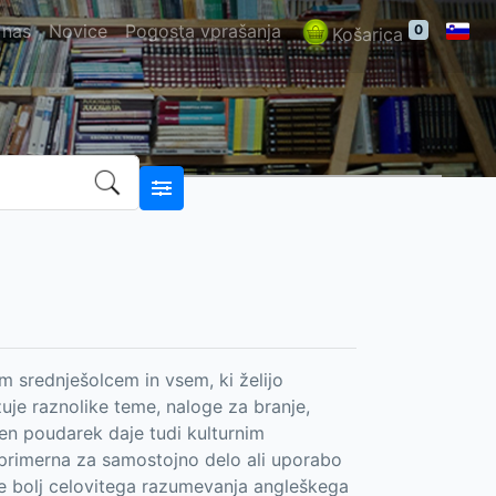
 nas
Novice
Pogosta vprašanja
0
Košarica
 srednješolcem in vsem, ki želijo
žuje raznolike teme, naloge za branje,
ben poudarek daje tudi kulturnim
je primerna za samostojno delo ali uporabo
je bolj celovitega razumevanja angleškega