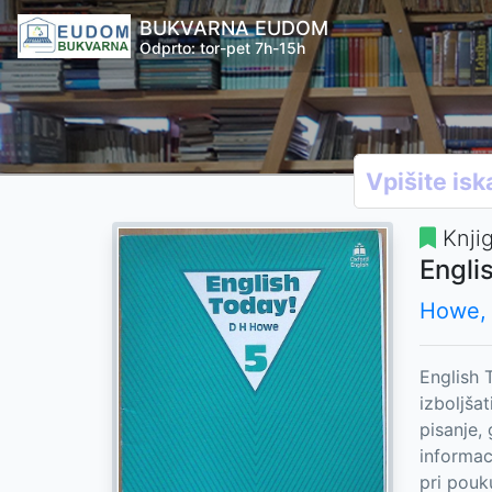
BUKVARNA EUDOM
Odprto: tor-pet 7h-15h
Knji
Engli
Howe, 
English 
izboljša
pisanje,
informac
pri pouk