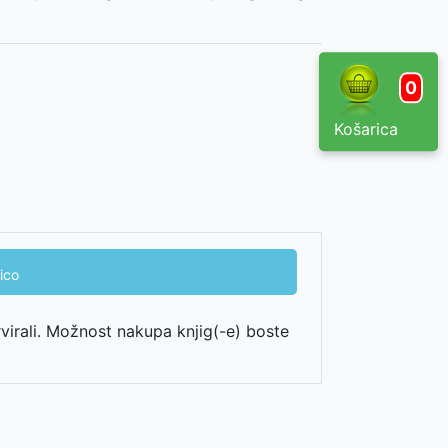
0
Košarica
ico
rvirali. Možnost nakupa knjig(-e) boste