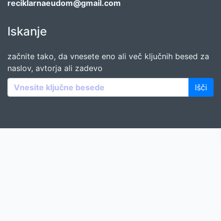
reciklarnaeudom@gmail.com
Iskanje
začnite tako, da vnesete eno ali več ključnih besed za
naslov, avtorja ali zadevo
Išči