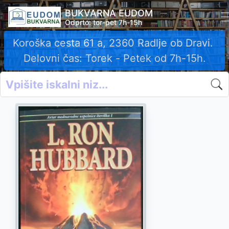
BUKVARNA EUDOM
Odprto: tor-pet 7h-15h
Koroška cesta 61 a, 2360 Radlje ob Dravi.
Delovni čas: Torek - Petek od 7h-15h.