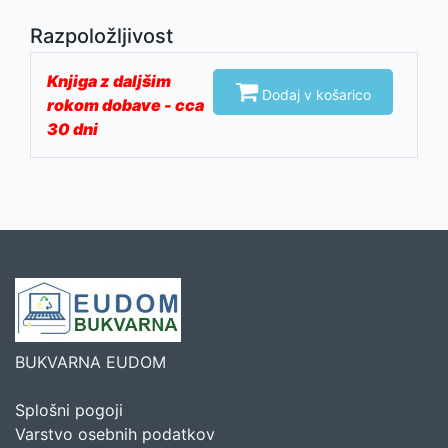
Razpoložljivost
Knjiga z daljšim

Dodaj v košarico
rokom dobave - cca
30 dni
BUKVARNA EUDOM
Splošni pogoji
Varstvo osebnih podatkov