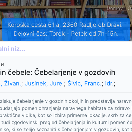
Domov
O
Koroška cesta 61 a, 2360 Radlje ob Dravi.
Delovni čas: Torek - Petek od 7h-15h.
ge
in čebele: Čebelarjenje v gozdovih
, Živan.
;
Jusinek, Jure.
;
Šivic, Franc.
;
idr.
;
aziskuje čebelarjenje v gozdnih okoljih in predstavlja naravn
poudarjajo pomen ohranjanja naravnega habitata za zdravo i
praktične vidike, kot so izbira primerne lokacije, skrb za če
e tudi zgodovinski pregled čebelarjenja in kulturni pomen če
ike, ki se želijo seznaniti s čebelarjenjem v gozdovih, kot t