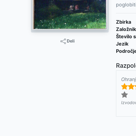
poglobit
Zbirka
Založnik
Število s
Deli
Jezik
Področj
Razpol
Ohranj
Izvodo