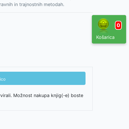
ravnih in trajnostnih metodah.
0
Košarica
ico
rvirali. Možnost nakupa knjig(-e) boste