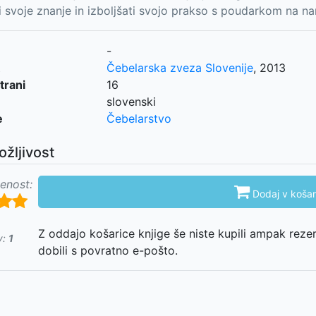
i svoje znanje in izboljšati svojo prakso s poudarkom na na
-
Čebelarska zveza Slovenije
,
2013
trani
16
slovenski
e
Čebelarstvo
ožljivost
enost:

Dodaj v košar
Z oddajo košarice knjige še niste kupili ampak reze
v:
1
dobili s povratno e-pošto.