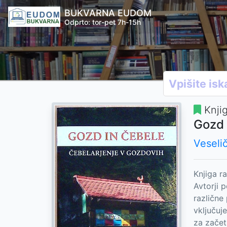
BUKVARNA EUDOM
Odprto: tor-pet 7h-15h
Knji
Gozd 
Veselič
Knjiga r
Avtorji 
različne 
vključuj
za začetn