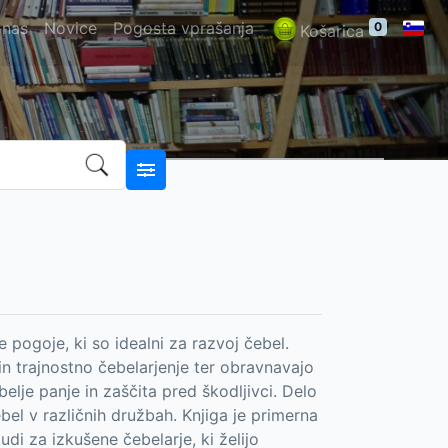
 nas
Novice
Pogosta vprašanja
0
Košarica
e pogoje, ki so idealni za razvoj čebel.
n trajnostno čebelarjenje ter obravnavajo
belje panje in zaščita pred škodljivci. Delo
bel v različnih družbah. Knjiga je primerna
udi za izkušene čebelarje, ki želijo