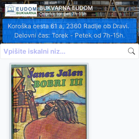
BUKVARNA EUDOM
Odprto: tor-pet 7h-15h
Koroška cesta 61 a, 2360 Radlje ob Dravi.
Delovni čas: Torek - Petek od 7h-15h.