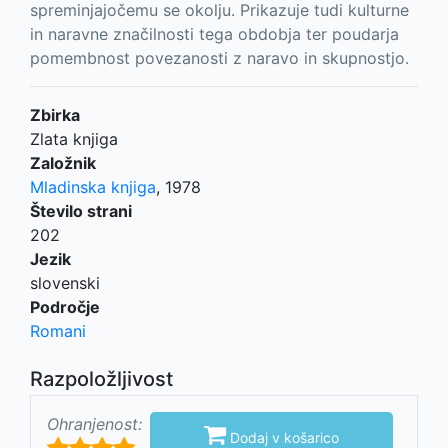
spreminjajočemu se okolju. Prikazuje tudi kulturne
in naravne značilnosti tega obdobja ter poudarja
pomembnost povezanosti z naravo in skupnostjo.
Zbirka
Zlata knjiga
Založnik
Mladinska knjiga
,
1978
Število strani
202
Jezik
slovenski
Področje
Romani
Razpoložljivost
Ohranjenost:

Dodaj v košarico