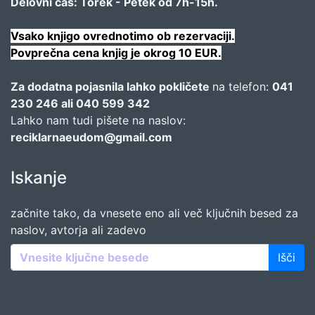
Delovni čas: Torek - Petek od 7h-15h.
Vsako knjigo ovrednotimo ob rezervaciji.
Povprečna cena knjig je okrog 10 EUR.
Za dodatna pojasnila lahko pokličete
na telefon:
041
230 246 ali 040 599 342
Lahko nam tudi pišete na naslov:
reciklarnaeudom@gmail.com
Iskanje
začnite tako, da vnesete eno ali več ključnih besed za
naslov, avtorja ali zadevo
Išči