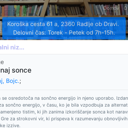
Domov
O
Koroška cesta 61 a, 2360 Radlje ob Dravi.
Delovni čas: Torek - Petek od 7h-15h.
ge
 naj sonce
j, Bojc.
;
a se osredotoča na sončno energijo in njeno uporabo. Izdana
za sončno energijo, v času, ko je bila vzpodbuja za alternat
namenjeno tistim, ki jih zanima izkoriščanje sonca kot nara
 Gre za strokovni vir, ki prispeva k razumevanju obnovljivih 
ke izzive.