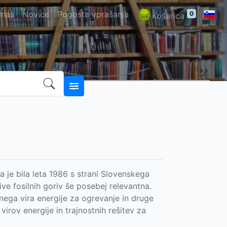
 nas
Novice
Pogosta vprašanja
0
Košarica
 je bila leta 1986 s strani Slovenskega
ive fosilnih goriv še posebej relevantna.
vnega vira energije za ogrevanje in druge
virov energije in trajnostnih rešitev za