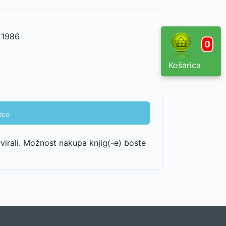
,
1986
0
Košarica
ico
rvirali. Možnost nakupa knjig(-e) boste