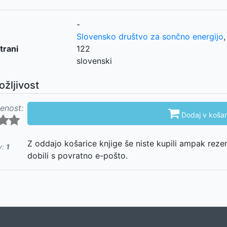
-
Slovensko društvo za sončno energijo
trani
122
slovenski
ožljivost
enost:

Dodaj v košar
Z oddajo košarice knjige še niste kupili ampak reze
v:
1
dobili s povratno e-pošto.