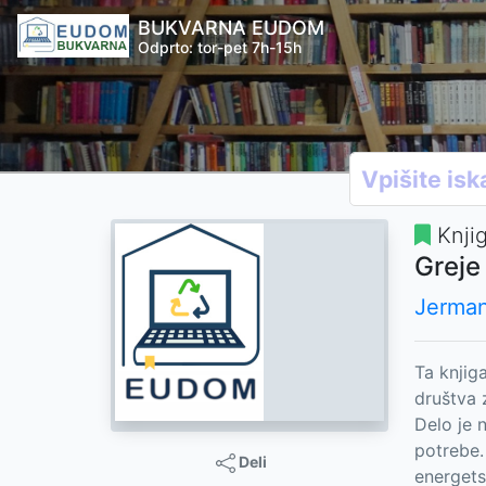
BUKVARNA EUDOM
Odprto: tor-pet 7h-15h
Knji
Greje
Jerman
Ta knjig
društva 
Delo je 
potrebe.
Deli
energets