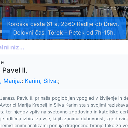
Domov
O
Koroška cesta 61 a, 2360 Radlje ob Dravi.
Delovni čas: Torek - Petek od 7h-15h.
ge
Pavel II.
, Marija.
;
Karim, Silva.
;
 Janezu Pavlu II. prinaša poglobljen vpogled v življenje in 
 Avtorici Marija Krebelj in Silva Karim sta s svojimi raziska
ata ter njegov vpliv na svetovno zgodovino in katoliško cer
n je odlična izbira za vse, ki jih zanima duhovnost, zgodov
premišljenimi analizami ponuja dragoceno branje tako za ver