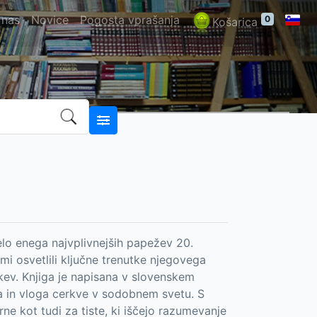
 nas
Novice
Pogosta vprašanja
0
Košarica
delo enega najvplivnejših papežev 20.
vami osvetlili ključne trenutke njegovega
kev. Knjiga je napisana v slovenskem
ina in vloga cerkve v sodobnem svetu. S
ne kot tudi za tiste, ki iščejo razumevanje