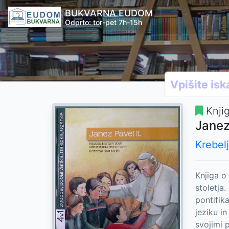
BUKVARNA EUDOM
Odprto: tor-pet 7h-15h
Knji
Janez 
Krebelj
Knjiga o
stoletja.
pontifik
jeziku i
svojimi 