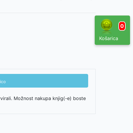
0
Košarica
ico
rvirali. Možnost nakupa knjig(-e) boste