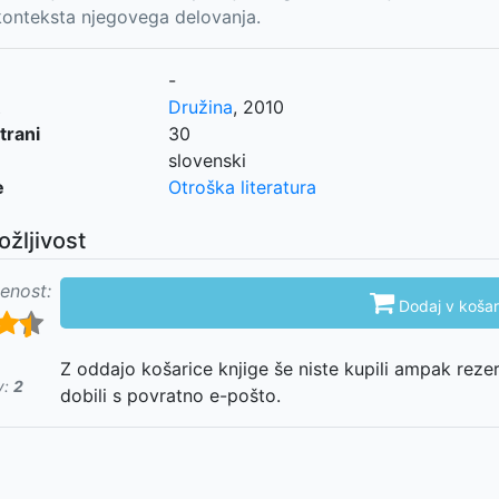
konteksta njegovega delovanja.
-
Družina
,
2010
trani
30
slovenski
e
Otroška literatura
ožljivost
enost:

Dodaj v košar
Z oddajo košarice knjige še niste kupili ampak reze
v:
2
dobili s povratno e-pošto.