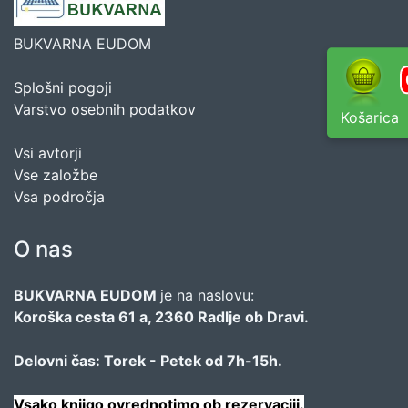
BUKVARNA EUDOM
Splošni pogoji
Varstvo osebnih podatkov
Košarica
Vsi avtorji
Vse založbe
Vsa področja
O nas
BUKVARNA EUDOM
je na naslovu:
Koroška cesta 61 a, 2360 Radlje ob Dravi.
Delovni čas: Torek - Petek od 7h-15h.
Vsako knjigo ovrednotimo ob rezervaciji.