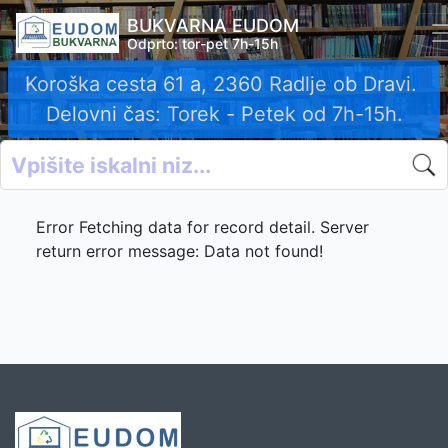
BUKVARNA EUDOM
Odprto: tor-pet 7h-15h
Koroška cesta 61 a, 2360 Radlje ob Dravi.
Delovni čas: Torek - Petek od 7h-15h.
Error Fetching data for record detail. Server
return error message: Data not found!