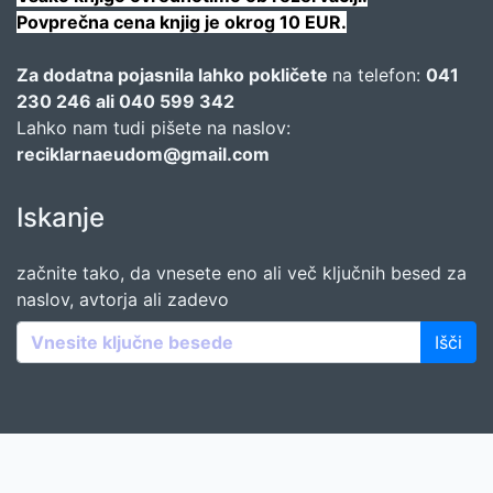
Povprečna cena knjig je okrog 10 EUR.
Za dodatna pojasnila lahko pokličete
na telefon:
041
230 246 ali 040 599 342
Lahko nam tudi pišete na naslov:
reciklarnaeudom@gmail.com
Iskanje
začnite tako, da vnesete eno ali več ključnih besed za
naslov, avtorja ali zadevo
Išči