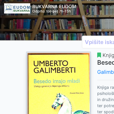
BUKVARNA EUDOM
Odprto: tor-pet 7h-15h
Knji
Besed
Galimb
Knjiga r
psihološ
in druži
ter potr
ter spod