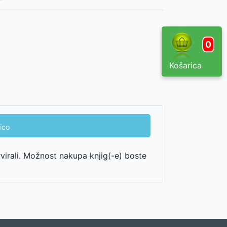
0
Košarica
ico
rvirali. Možnost nakupa knjig(-e) boste