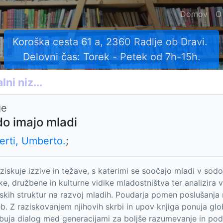
Domov
O
Koroška cesta 61 a, 2360 Radlje ob Dravi.
Delovni čas: Torek - Petek od 7h-15h.
ge
o imajo mladi
erti, Umberto.
;
aziskuje izzive in težave, s katerimi se soočajo mladi v so
ke, družbene in kulturne vidike mladostništva ter analizira 
nskih struktur na razvoj mladih. Poudarja pomen poslušanja
eb. Z raziskovanjem njihovih skrbi in upov knjiga ponuja g
buja dialog med generacijami za boljše razumevanje in po