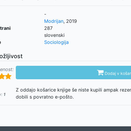
-
Modrijan
,
2019
trani
287
slovenski
e
Sociologija
ožljivost
enost:

Dodaj v košar
Z oddajo košarice knjige še niste kupili ampak reze
v:
1
dobili s povratno e-pošto.