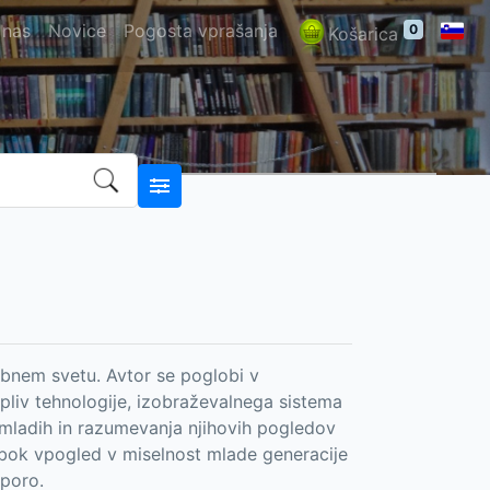
 nas
Novice
Pogosta vprašanja
0
Košarica
dobnem svetu. Avtor se poglobi v
vpliv tehnologije, izobraževalnega sistema
 mladih in razumevanja njihovih pogledov
lobok vpogled v miselnost mlade generacije
dporo.