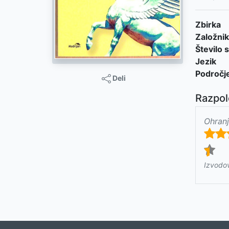
Zbirka
Založnik
Število s
Jezik
Področj
Deli
Razpol
Ohranj
Izvodo