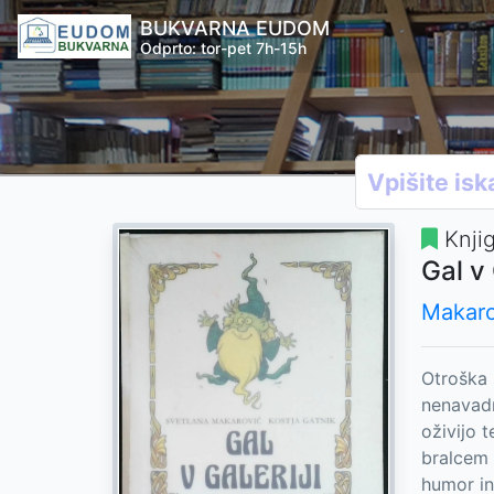
BUKVARNA EUDOM
Odprto: tor-pet 7h-15h
Knji
Gal v 
Makaro
Otroška 
nenavadn
oživijo 
bralcem i
humor in