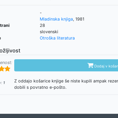
-
Mladinska knjiga
,
1981
trani
28
slovenski
e
Otroška literatura
ožljivost
enost:

Dodaj v košar
Z oddajo košarice knjige še niste kupili ampak reze
v:
1
dobili s povratno e-pošto.