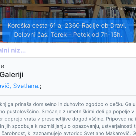
Domov
O
Koroška cesta 61 a, 2360 Radlje ob Dravi.
Delovni čas: Torek - Petek od 7h-15h.
ge
Galeriji
vič, Svetlana.
;
knjiga prinaša domiselno in duhovito zgodbo o dečku Galu, k
o pustolovščino. Srečanje z umetniškimi deli ga popelje v sv
ter odprejo vrata v presenetljive dogodivščine. Pripoved na 
n jih spodbuja k razmišljanju o opazovanju, ustvarjalnosti te
 čarobnost, ki zaznamujejo avtorico Svetlano Makarovič. Gla