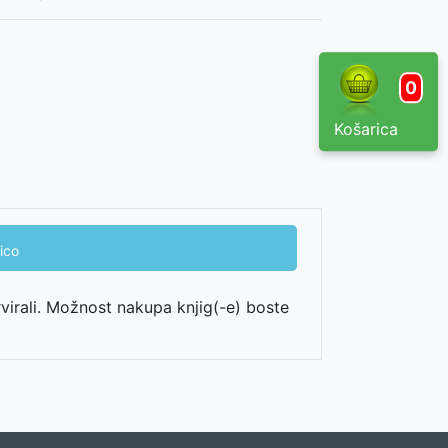
0
Košarica
ico
rvirali. Možnost nakupa knjig(-e) boste