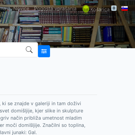
 nas
Novice
Pogosta vprašanja
0
Košarica
i se znajde v galeriji in tam doživi
et domišljije, kjer slike in skulpture
igriv način približa umetnost mladim
r moči domišljije. Značilni so toplina,
vni junaki: Gal.