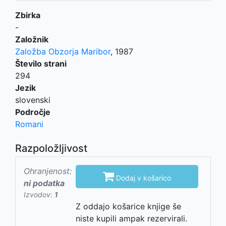
Zbirka
-
Založnik
Založba Obzorja Maribor
,
1987
Število strani
294
Jezik
slovenski
Področje
Romani
Razpoložljivost
Ohranjenost:

Dodaj v košarico
ni podatka
Izvodov:
1
Z oddajo košarice knjige še
niste kupili ampak rezervirali.