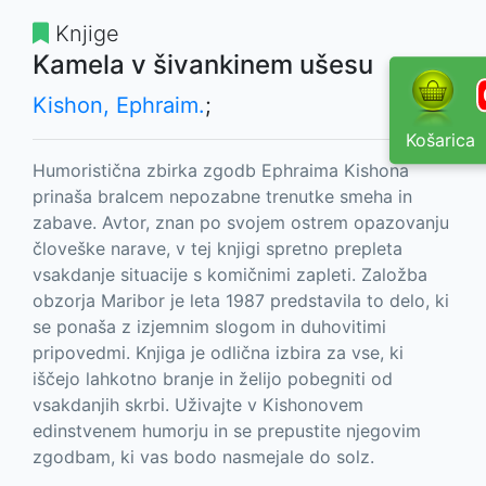
Knjige
Kamela v šivankinem ušesu
Kishon, Ephraim.
;
Košarica
Humoristična zbirka zgodb Ephraima Kishona
prinaša bralcem nepozabne trenutke smeha in
zabave. Avtor, znan po svojem ostrem opazovanju
človeške narave, v tej knjigi spretno prepleta
vsakdanje situacije s komičnimi zapleti. Založba
obzorja Maribor je leta 1987 predstavila to delo, ki
se ponaša z izjemnim slogom in duhovitimi
pripovedmi. Knjiga je odlična izbira za vse, ki
iščejo lahkotno branje in želijo pobegniti od
vsakdanjih skrbi. Uživajte v Kishonovem
edinstvenem humorju in se prepustite njegovim
zgodbam, ki vas bodo nasmejale do solz.