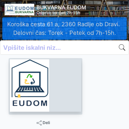
BUKVARNA EUDOM
Odprto: tor-pet 7h-15h
Koroška cesta 61 a, 2360 Radlje ob Dravi.
Delovni čas: Torek - Petek od 7h-15h.
Deli