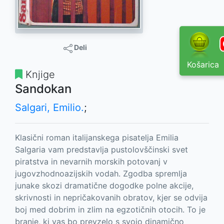
Deli
Košarica
Knjige
Sandokan
Salgari, Emilio.
;
Klasični roman italijanskega pisatelja Emilia
Salgaria vam predstavlja pustolovščinski svet
piratstva in nevarnih morskih potovanj v
jugovzhodnoazijskih vodah. Zgodba spremlja
junake skozi dramatične dogodke polne akcije,
skrivnosti in nepričakovanih obratov, kjer se odvija
boj med dobrim in zlim na egzotičnih otocih. To je
branje, ki vas bo prevzelo s svojo dinamično