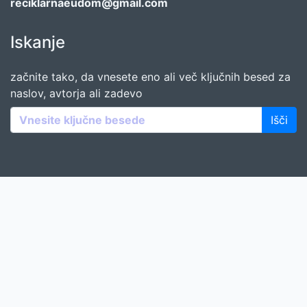
reciklarnaeudom@gmail.com
Iskanje
začnite tako, da vnesete eno ali več ključnih besed za
naslov, avtorja ali zadevo
Išči