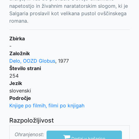
napetostjo in živahnim naratatorskim slogom, ki je
Salgaria proslavil kot velikana pustol ovščinskega
romana.
Zbirka
-
Založnik
Delo, OOZD Globus
,
1977
Število strani
254
Jezik
slovenski
Področje
Knjige po filmih, filmi po knjigah
Razpoložljivost
Ohranjenost:

Dodaj v košarico