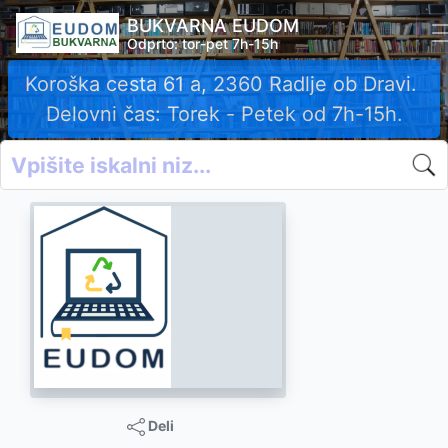
BUKVARNA EUDOM
Odprto: tor-pet 7h-15h
Koroška cesta 61 a, 2360 Radlje ob Dravi.
Delovni čas: Torek - Petek od 7h-15h.
Deli