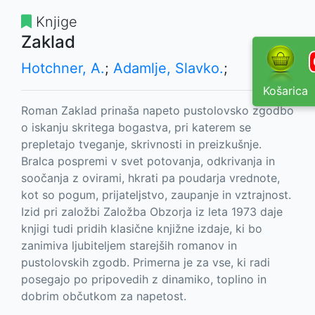
Knjige
Zaklad
Hotchner, A.
;
Adamlje, Slavko.
;
Košarica
Roman Zaklad prinaša napeto pustolovsko zgodbo
o iskanju skritega bogastva, pri katerem se
prepletajo tveganje, skrivnosti in preizkušnje.
Bralca pospremi v svet potovanja, odkrivanja in
soočanja z ovirami, hkrati pa poudarja vrednote,
kot so pogum, prijateljstvo, zaupanje in vztrajnost.
Izid pri založbi Založba Obzorja iz leta 1973 daje
knjigi tudi pridih klasične knjižne izdaje, ki bo
zanimiva ljubiteljem starejših romanov in
pustolovskih zgodb. Primerna je za vse, ki radi
posegajo po pripovedih z dinamiko, toplino in
dobrim občutkom za napetost.