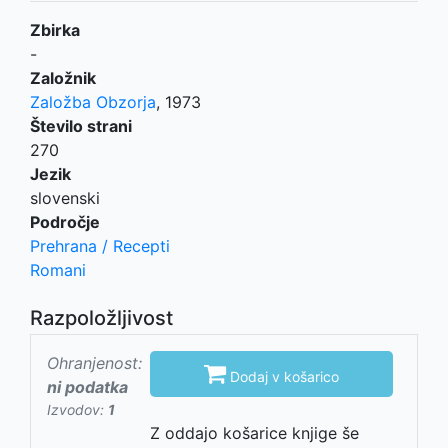
Zbirka
-
Založnik
Založba Obzorja
,
1973
Število strani
270
Jezik
slovenski
Področje
Prehrana / Recepti
Romani
Razpoložljivost
Ohranjenost:

Dodaj v košarico
ni podatka
Izvodov:
1
Z oddajo košarice knjige še