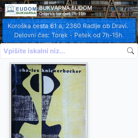
BUKVARNA EUDOM
Odprto: tor-pet 7h-15h
Koroška cesta 61 a, 2360 Radlje ob Dravi.
Delovni čas: Torek - Petek od 7h-15h.