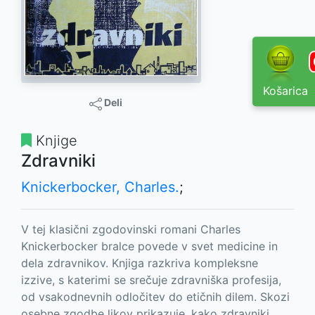
Košarica
Deli
Knjige
Zdravniki
Knickerbocker, Charles.
;
V tej klasični zgodovinski romani Charles
Knickerbocker bralce povede v svet medicine in
dela zdravnikov. Knjiga razkriva kompleksne
izzive, s katerimi se srečuje zdravniška profesija,
od vsakodnevnih odločitev do etičnih dilem. Skozi
osebne zgodbe likov prikazuje, kako zdravniki