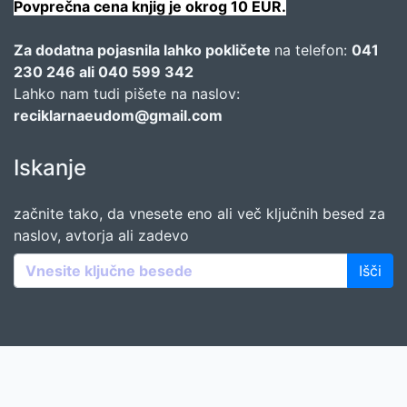
Povprečna cena knjig je okrog 10 EUR.
Za dodatna pojasnila lahko pokličete
na telefon:
041
230 246 ali 040 599 342
Lahko nam tudi pišete na naslov:
reciklarnaeudom@gmail.com
Iskanje
začnite tako, da vnesete eno ali več ključnih besed za
naslov, avtorja ali zadevo
Išči