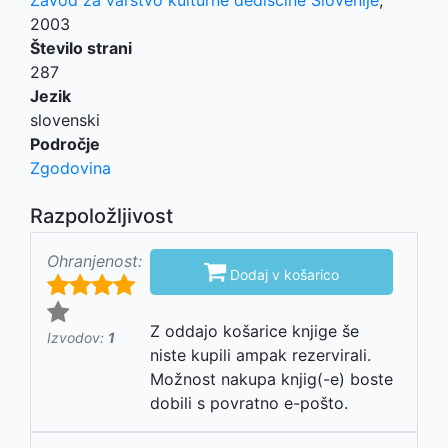
Zavod za varstvo kulturne dediščine Slovenije
,
2003
Število strani
287
Jezik
slovenski
Področje
Zgodovina
Razpoložljivost
Ohranjenost:

Dodaj v košarico
Z oddajo košarice knjige še
Izvodov:
1
niste kupili ampak rezervirali.
Možnost nakupa knjig(-e) boste
dobili s povratno e-pošto.