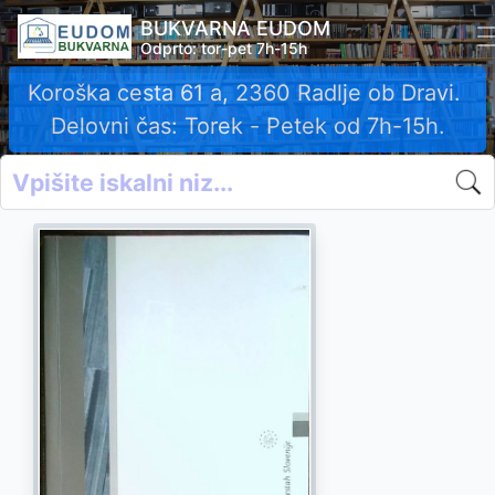
BUKVARNA EUDOM
Odprto: tor-pet 7h-15h
Koroška cesta 61 a, 2360 Radlje ob Dravi.
Delovni čas: Torek - Petek od 7h-15h.