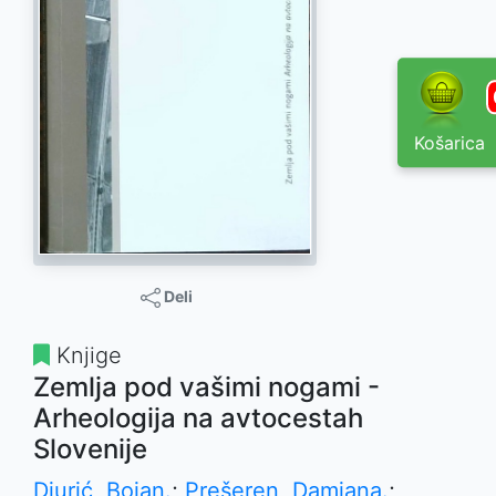
Košarica
Deli
Knjige
Zemlja pod vašimi nogami -
Arheologija na avtocestah
Slovenije
Djurić, Bojan.
;
Prešeren, Damjana.
;