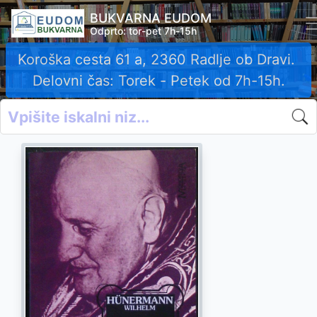
BUKVARNA EUDOM
Odprto: tor-pet 7h-15h
Koroška cesta 61 a, 2360 Radlje ob Dravi.
Delovni čas: Torek - Petek od 7h-15h.