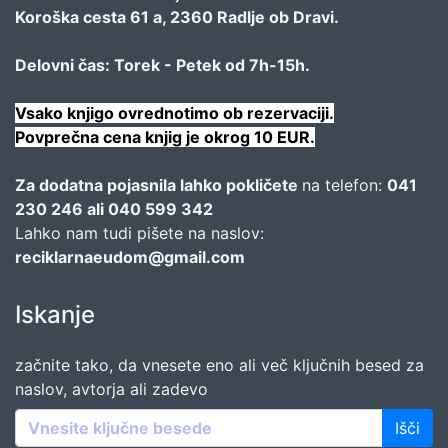
Koroška cesta 61 a, 2360 Radlje ob Dravi.
Delovni čas: Torek - Petek od 7h-15h.
Vsako knjigo ovrednotimo ob rezervaciji.
Povprečna cena knjig je okrog 10 EUR.
Za dodatna pojasnila lahko pokličete
na telefon:
041
230 246 ali 040 599 342
Lahko nam tudi pišete na naslov:
reciklarnaeudom@gmail.com
Iskanje
začnite tako, da vnesete eno ali več ključnih besed za
naslov, avtorja ali zadevo
Išči