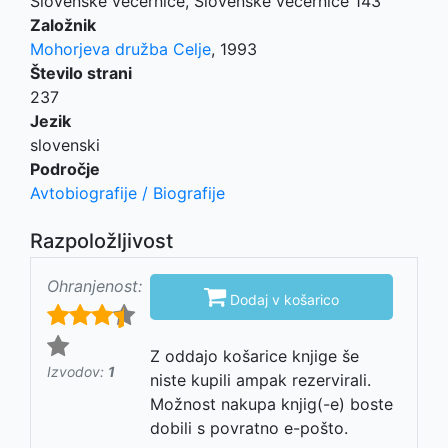
Slovenske večernice, Slovenske večernice 143
Založnik
Mohorjeva družba Celje
,
1993
Število strani
237
Jezik
slovenski
Področje
Avtobiografije / Biografije
Razpoložljivost
Ohranjenost:

Dodaj v košarico
Z oddajo košarice knjige še
Izvodov:
1
niste kupili ampak rezervirali.
Možnost nakupa knjig(-e) boste
dobili s povratno e-pošto.