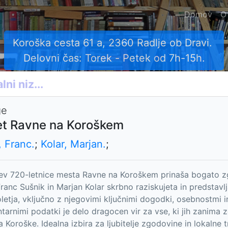
Domov
O
Koroška cesta 61 a, 2360 Radlje ob Dravi.
Delovni čas: Torek - Petek od 7h-15h.
ge
et Ravne na Koroškem
, Franc.
;
Kolar, Marjan.
;
ev 720-letnice mesta Ravne na Koroškem prinaša bogato zgo
Franc Sušnik in Marjan Kolar skrbno raziskujeta in predstavl
oletja, vključno z njegovimi ključnimi dogodki, osebnostmi i
arnimi podatki je delo dragocen vir za vse, ki jih zanima 
a Koroške. Idealna izbira za ljubitelje zgodovine in lokalne tr