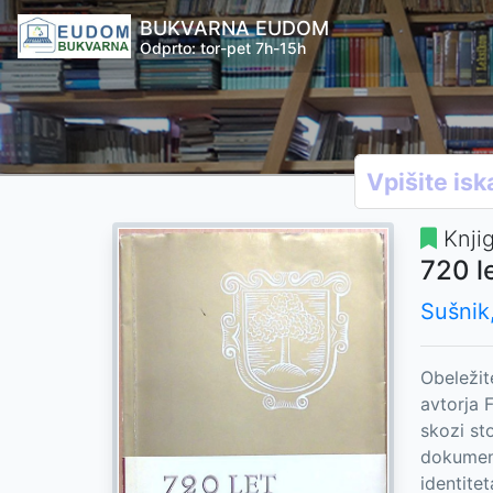
BUKVARNA EUDOM
Odprto: tor-pet 7h-15h
Knji
720 l
Sušnik
Obeležit
avtorja 
skozi st
dokument
identitet