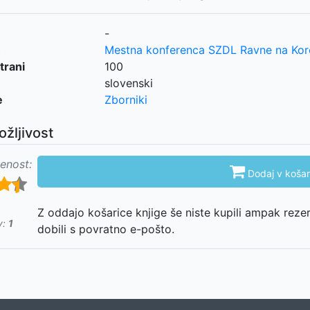
-
Mestna konferenca SZDL Ravne na Ko
trani
100
slovenski
e
Zborniki
ožljivost
enost:

Dodaj v košar
Z oddajo košarice knjige še niste kupili ampak reze
v:
1
dobili s povratno e-pošto.