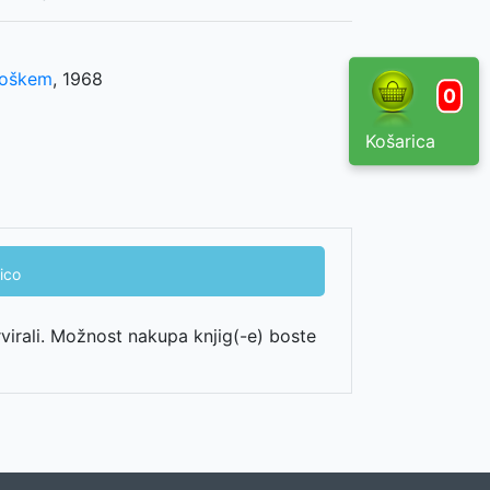
roškem
,
1968
0
Košarica
ico
rvirali. Možnost nakupa knjig(-e) boste