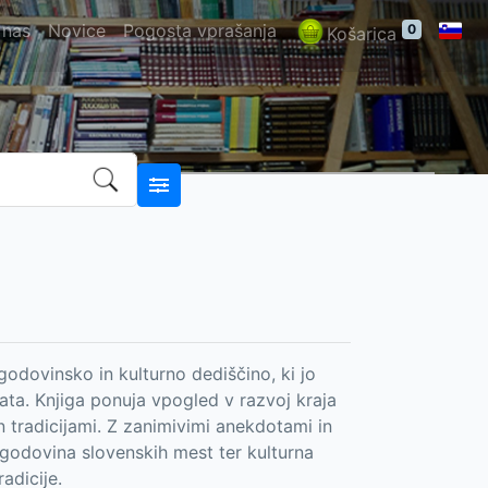
 nas
Novice
Pogosta vprašanja
0
Košarica
dovinsko in kulturno dediščino, ki jo
jata. Knjiga ponuja vpogled v razvoj kraja
n tradicijami. Z zanimivimi anekdotami in
zgodovina slovenskih mest ter kulturna
adicije.