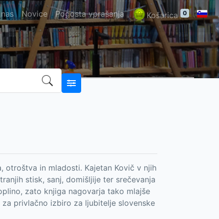
 nas
Novice
Pogosta vprašanja
0
Košarica
 otroštva in mladosti. Kajetan Kovič v njih
njih stisk, sanj, domišljije ter srečevanja
plino, zato knjiga nagovarja tako mlajše
za privlačno izbiro za ljubitelje slovenske