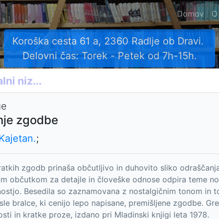
Domov
O
Koroška cesta 61 a, 2360 Radlje ob Dravi.
Delovni čas: Torek - Petek od 7h-15h.
ge
nje zgodbe
Kajetan.
;
ratkih zgodb prinaša občutljivo in duhovito sliko odraščanja,
nim občutkom za detajle in človeške odnose odpira teme notra
nostjo. Besedila so zaznamovana z nostalgičnim tonom in to
sle bralce, ki cenijo lepo napisane, premišljene zgodbe. Gre 
sti in kratke proze, izdano pri Mladinski knjigi leta 1978.