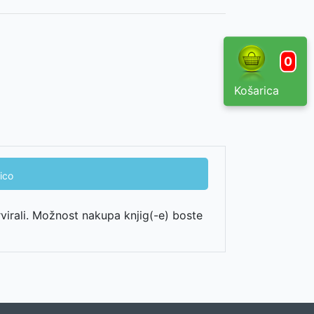
0
Košarica
ico
rvirali. Možnost nakupa knjig(-e) boste