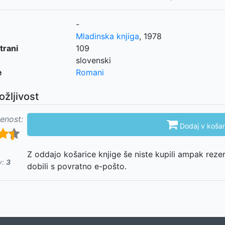
-
Mladinska knjiga
,
1978
trani
109
slovenski
e
Romani
ožljivost
enost:

Dodaj v košar
Z oddajo košarice knjige še niste kupili ampak reze
v:
3
dobili s povratno e-pošto.