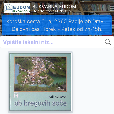
BUKVARNA EUDOM
Odprto: tor-pet 7h-15h
Koroška cesta 61 a, 2360 Radlje ob Dravi.
Delovni čas: Torek - Petek od 7h-15h.