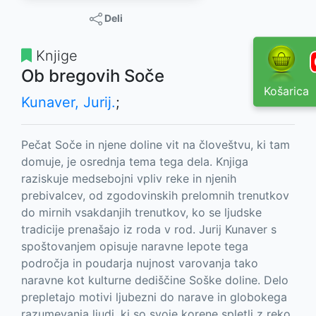
Deli
Knjige
Ob bregovih Soče
Košarica
Kunaver, Jurij.
;
Pečat Soče in njene doline vit na človeštvu, ki tam
domuje, je osrednja tema tega dela. Knjiga
raziskuje medsebojni vpliv reke in njenih
prebivalcev, od zgodovinskih prelomnih trenutkov
do mirnih vsakdanjih trenutkov, ko se ljudske
tradicije prenašajo iz roda v rod. Jurij Kunaver s
spoštovanjem opisuje naravne lepote tega
področja in poudarja nujnost varovanja tako
naravne kot kulturne dediščine Soške doline. Delo
prepletajo motivi ljubezni do narave in globokega
razumevanja ljudi, ki so svoje korene spletli z reko