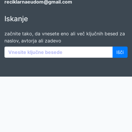
reciklarnaeudom@gmail.com
Iskanje
začnite tako, da vnesete eno ali več ključnih besed za
naslov, avtorja ali zadevo
Išči