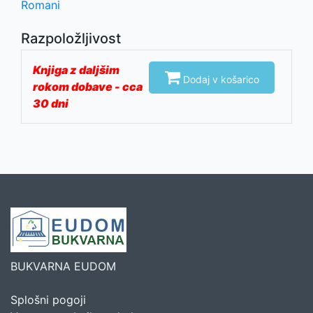
Romani
Razpoložljivost
Knjiga z daljšim

Dodaj v košarico
rokom dobave - cca
30 dni
BUKVARNA EUDOM
Splošni pogoji