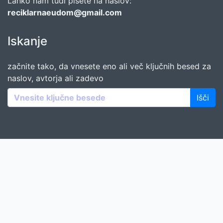
Lahko nam tudi pišete na naslov:
reciklarnaeudom@gmail.com
Iskanje
začnite tako, da vnesete eno ali več ključnih besed za
naslov, avtorja ali zadevo
Išči