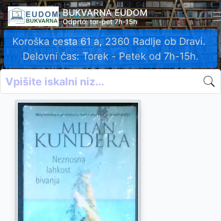
BUKVARNA EUDOM
Odprto: tor-pet 7h-15h
Koroška cesta 61 a, 2360 Radlje ob Dravi.
Delovni čas: Torek - Petek od 7h-15h.