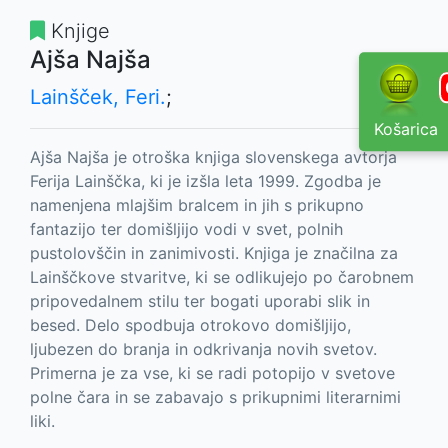
Knjige
Ajša Najša
Lainšček, Feri.
;
Košarica
Ajša Najša je otroška knjiga slovenskega avtorja
Ferija Lainščka, ki je izšla leta 1999. Zgodba je
namenjena mlajšim bralcem in jih s prikupno
fantazijo ter domišljijo vodi v svet, polnih
pustolovščin in zanimivosti. Knjiga je značilna za
Lainščkove stvaritve, ki se odlikujejo po čarobnem
pripovedalnem stilu ter bogati uporabi slik in
besed. Delo spodbuja otrokovo domišljijo,
ljubezen do branja in odkrivanja novih svetov.
Primerna je za vse, ki se radi potopijo v svetove
polne čara in se zabavajo s prikupnimi literarnimi
liki.