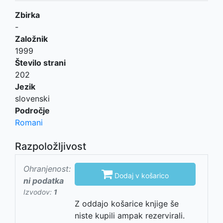
Zbirka
-
Založnik
1999
Število strani
202
Jezik
slovenski
Področje
Romani
Razpoložljivost
Ohranjenost:

Dodaj v košarico
ni podatka
Izvodov:
1
Z oddajo košarice knjige še
niste kupili ampak rezervirali.