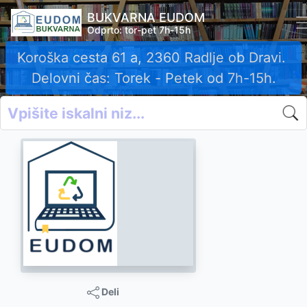
BUKVARNA EUDOM
Odprto: tor-pet 7h-15h
Koroška cesta 61 a, 2360 Radlje ob Dravi.
Delovni čas: Torek - Petek od 7h-15h.
Deli