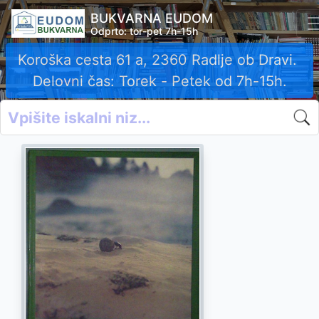
BUKVARNA EUDOM
Odprto: tor-pet 7h-15h
Koroška cesta 61 a, 2360 Radlje ob Dravi.
Delovni čas: Torek - Petek od 7h-15h.