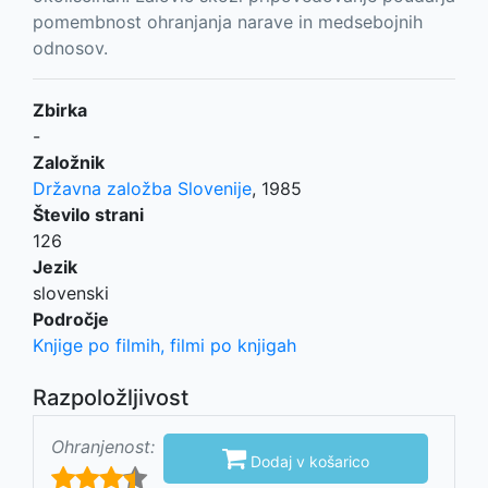
pomembnost ohranjanja narave in medsebojnih
odnosov.
Zbirka
-
Založnik
Državna založba Slovenije
,
1985
Število strani
126
Jezik
slovenski
Področje
Knjige po filmih, filmi po knjigah
Razpoložljivost
Ohranjenost:

Dodaj v košarico