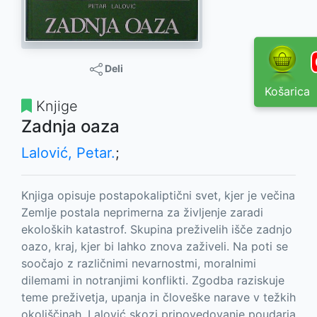
Deli
Košarica
Knjige
Zadnja oaza
Lalović, Petar.
;
Knjiga opisuje postapokaliptični svet, kjer je večina
Zemlje postala neprimerna za življenje zaradi
ekoloških katastrof. Skupina preživelih išče zadnjo
oazo, kraj, kjer bi lahko znova zaživeli. Na poti se
soočajo z različnimi nevarnostmi, moralnimi
dilemami in notranjimi konflikti. Zgodba raziskuje
teme preživetja, upanja in človeške narave v težkih
okoliščinah. Lalović skozi pripovedovanje poudarja