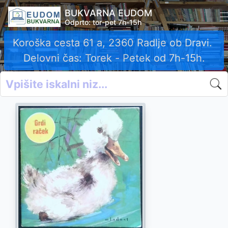
BUKVARNA EUDOM
Odprto: tor-pet 7h-15h
Koroška cesta 61 a, 2360 Radlje ob Dravi.
Delovni čas: Torek - Petek od 7h-15h.