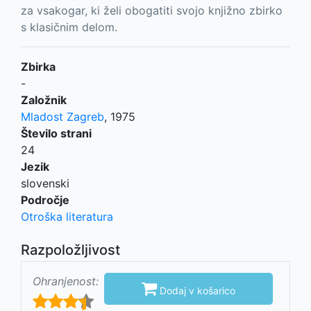
za vsakogar, ki želi obogatiti svojo knjižno zbirko
s klasičnim delom.
Zbirka
-
Založnik
Mladost Zagreb
,
1975
Število strani
24
Jezik
slovenski
Področje
Otroška literatura
Razpoložljivost
Ohranjenost:

Dodaj v košarico