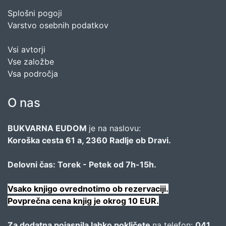
Splošni pogoji
Varstvo osebnih podatkov
Vsi avtorji
Vse založbe
Vsa področja
O nas
BUKVARNA EUDOM
je na naslovu:
Koroška cesta 61 a, 2360 Radlje ob Dravi.
Delovni čas: Torek - Petek od 7h-15h.
Vsako knjigo ovrednotimo ob rezervaciji.
Povprečna cena knjig je okrog 10 EUR.
Za dodatna pojasnila lahko pokličete
na telefon:
041