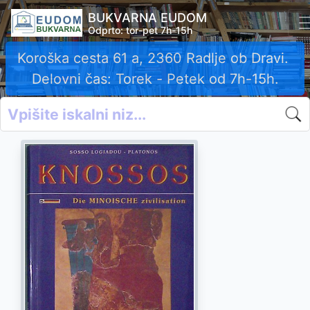
BUKVARNA EUDOM
Odprto: tor-pet 7h-15h
Koroška cesta 61 a, 2360 Radlje ob Dravi.
Delovni čas: Torek - Petek od 7h-15h.