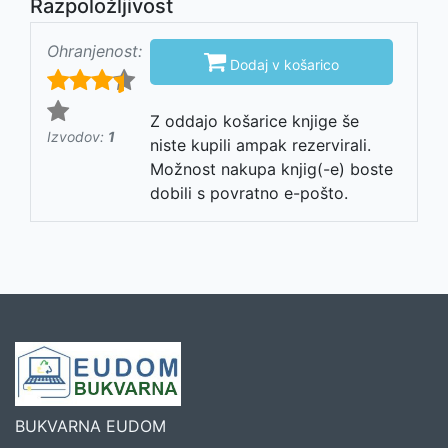
Razpoložljivost
Ohranjenost:

Dodaj v košarico
Z oddajo košarice knjige še
Izvodov:
1
niste kupili ampak rezervirali.
Možnost nakupa knjig(-e) boste
dobili s povratno e-pošto.
BUKVARNA EUDOM