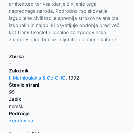
arhitekturo ter vsakdanje življenje tega
naprednega naroda. Podrobno raziskovanje
izgubljene civilizacije spremlja strokovna analiza
izkopalin in najdb, ki osvetljuje obdobje pred več
kot tremi tisočletji. Idealno za zgodovinsko
zainteresirane bralce in ljubitelje antične kulture.
Zbirka
-
Založnik
I. Mathioulakis & Co OHG
,
1992
Število strani
95
Jezik
nemški
Področje
Zgodovina