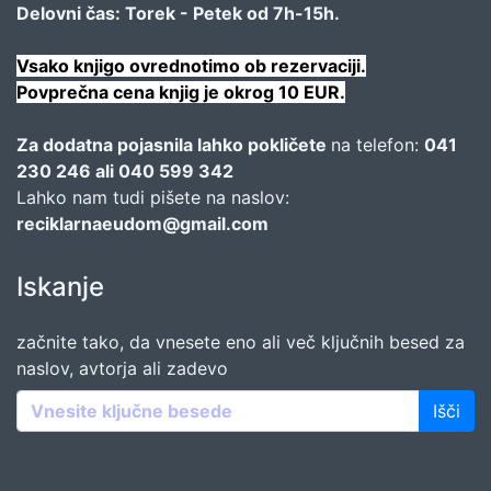
Delovni čas: Torek - Petek od 7h-15h.
Vsako knjigo ovrednotimo ob rezervaciji.
Povprečna cena knjig je okrog 10 EUR.
Za dodatna pojasnila lahko pokličete
na telefon:
041
230 246 ali 040 599 342
Lahko nam tudi pišete na naslov:
reciklarnaeudom@gmail.com
Iskanje
začnite tako, da vnesete eno ali več ključnih besed za
naslov, avtorja ali zadevo
Išči