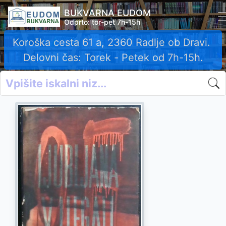
BUKVARNA EUDOM
Odprto: tor-pet 7h-15h
Koroška cesta 61 a, 2360 Radlje ob Dravi.
Delovni čas: Torek - Petek od 7h-15h.