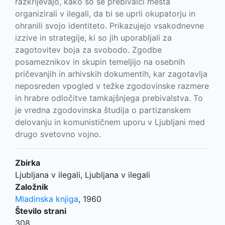
razkrijevajo, kako so se prebivalci mesta
organizirali v ilegali, da bi se uprli okupatorju in
ohranili svojo identiteto. Prikazujejo vsakodnevne
izzive in strategije, ki so jih uporabljali za
zagotovitev boja za svobodo. Zgodbe
posameznikov in skupin temeljijo na osebnih
pričevanjih in arhivskih dokumentih, kar zagotavlja
neposreden vpogled v težke zgodovinske razmere
in hrabre odločitve tamkajšnjega prebivalstva. To
je vredna zgodovinska študija o partizanskem
delovanju in komunističnem uporu v Ljubljani med
drugo svetovno vojno.
Zbirka
Ljubljana v ilegali, Ljubljana v ilegali
Založnik
Mladinska knjiga
,
1960
Število strani
308