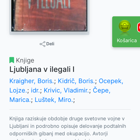
Košarica
Deli
Knjige
Ljubljana v ilegali I
Kraigher, Boris.
;
Kidrič, Boris.
;
Ocepek,
Lojze.
;
idr.
;
Krivic, Vladimir.
;
Čepe,
Marica.
;
Luštek, Miro.
;
Knjiga raziskuje obdobje druge svetovne vojne v
Ljubljani in podrobno opisuje delovanje podtalnih
odporniških gibanj med okupacijo. Avtorji