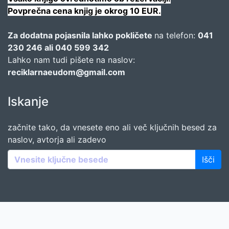
Povprečna cena knjig je okrog 10 EUR.
Za dodatna pojasnila lahko pokličete
na telefon:
041
230 246 ali 040 599 342
Lahko nam tudi pišete na naslov:
reciklarnaeudom@gmail.com
Iskanje
začnite tako, da vnesete eno ali več ključnih besed za
naslov, avtorja ali zadevo
Išči