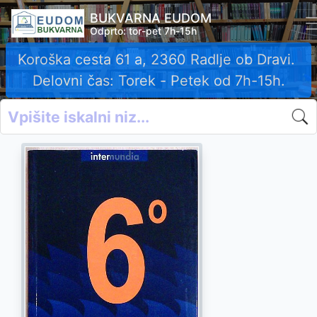
BUKVARNA EUDOM
Odprto: tor-pet 7h-15h
Koroška cesta 61 a, 2360 Radlje ob Dravi.
Delovni čas: Torek - Petek od 7h-15h.