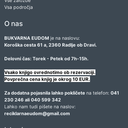
Vse založbe
Vsa področja
O nas
BUKVARNA EUDOM
je na naslovu:
Koroška cesta 61 a, 2360 Radlje ob Dravi.
Delovni čas: Torek - Petek od 7h-15h.
Vsako knjigo ovrednotimo ob rezervaciji.
Povprečna cena knjig je okrog 10 EUR.
Za dodatna pojasnila lahko pokličete
na telefon:
041
230 246 ali 040 599 342
Lahko nam tudi pišete na naslov:
reciklarnaeudom@gmail.com