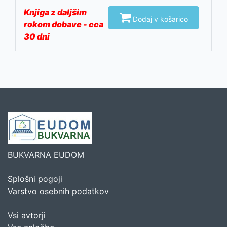
Knjiga z daljšim

Dodaj v košarico
rokom dobave - cca
30 dni
BUKVARNA EUDOM
Splošni pogoji
Varstvo osebnih podatkov
Vsi avtorji