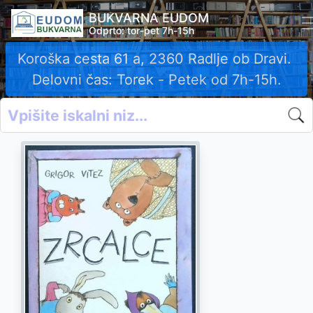
BUKVARNA EUDOM
Odprto: tor-pet 7h-15h
Koroška cesta 61 a, 2360 Radlje ob Dravi.
Delovni čas: Torek - Petek od 7h-15h.