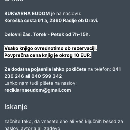
BUKVARNA EUDOM
je na naslovu:
Koroška cesta 61 a, 2360 Radlje ob Dravi.
Delovni čas: Torek - Petek od 7h-15h.
Vsako knjigo ovrednotimo ob rezervaciji.
Povprečna cena knjig je okrog 10 EUR.
Za dodatna pojasnila lahko pokličete
na telefon:
041
230 246 ali 040 599 342
Lahko nam tudi pišete na naslov:
reciklarnaeudom@gmail.com
Iskanje
začnite tako, da vnesete eno ali več ključnih besed za
naslov, avtorja ali zadevo