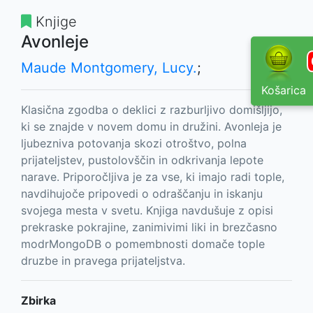
Knjige
Avonleje
Maude Montgomery, Lucy.
;
Košarica
Klasična zgodba o deklici z razburljivo domišljijo,
ki se znajde v novem domu in družini. Avonleja je
ljubezniva potovanja skozi otroštvo, polna
prijateljstev, pustolovščin in odkrivanja lepote
narave. Priporočljiva je za vse, ki imajo radi tople,
navdihujoče pripovedi o odraščanju in iskanju
svojega mesta v svetu. Knjiga navdušuje z opisi
prekraske pokrajine, zanimivimi liki in brezčasno
modrMongoDB o pomembnosti domače tople
druzbe in pravega prijateljstva.
Zbirka