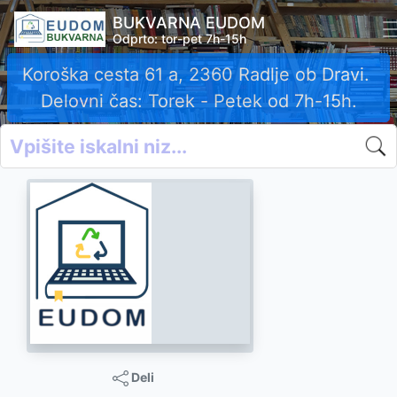
BUKVARNA EUDOM
Odprto: tor-pet 7h-15h
Koroška cesta 61 a, 2360 Radlje ob Dravi.
Delovni čas: Torek - Petek od 7h-15h.
Deli