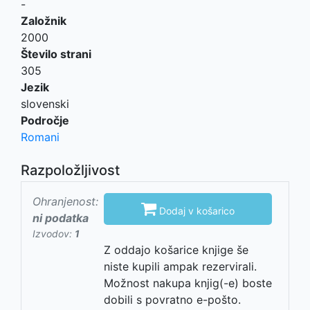
-
Založnik
2000
Število strani
305
Jezik
slovenski
Področje
Romani
Razpoložljivost
Ohranjenost:

Dodaj v košarico
ni podatka
Izvodov:
1
Z oddajo košarice knjige še
niste kupili ampak rezervirali.
Možnost nakupa knjig(-e) boste
dobili s povratno e-pošto.